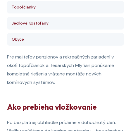
Topoľčianky
Jedľové Kostoľany
Obyce
Pre majiteľov penzionov a rekreačných zariadení v
okolí Topoľčianok a Tesárskych Mlyňan ponúkame
kompletné riešenia vrátane montáže nových
komínových systémov.
Ako prebieha vložkovanie
Po bezplatnej obhliadke prídeme v dohodnutý deň.
Vložku spúšťame do komína zo strechy – bez zásahov