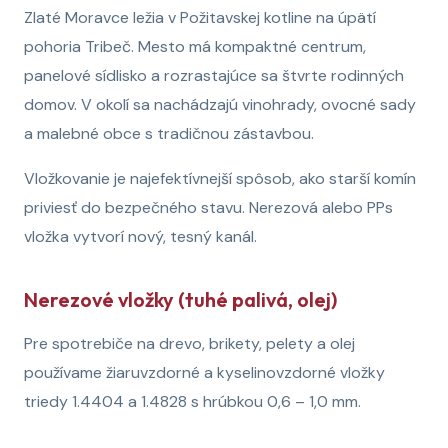
Zlaté Moravce ležia v Požitavskej kotline na úpätí
pohoria Tribeč. Mesto má kompaktné centrum,
panelové sídlisko a rozrastajúce sa štvrte rodinných
domov. V okolí sa nachádzajú vinohrady, ovocné sady
a malebné obce s tradičnou zástavbou.
Vložkovanie je najefektívnejší spôsob, ako starší komín
priviesť do bezpečného stavu. Nerezová alebo PPs
vložka vytvorí nový, tesný kanál.
Nerezové vložky (tuhé palivá, olej)
Pre spotrebiče na drevo, brikety, pelety a olej
používame žiaruvzdorné a kyselinovzdorné vložky
triedy 1.4404 a 1.4828 s hrúbkou 0,6 – 1,0 mm.