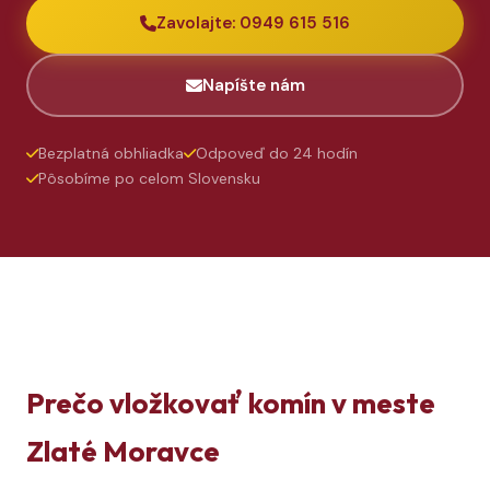
Zavolajte: 0949 615 516
Napíšte nám
Bezplatná obhliadka
Odpoveď do 24 hodín
Pôsobíme po celom Slovensku
Prečo vložkovať komín v meste
Zlaté Moravce