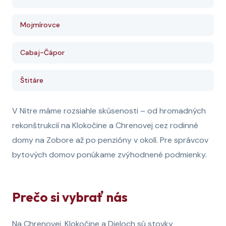
Mojmírovce
Cabaj-Čápor
Štitáre
V Nitre máme rozsiahle skúsenosti – od hromadných
rekonštrukcií na Klokočine a Chrenovej cez rodinné
domy na Zobore až po penzióny v okolí. Pre správcov
bytových domov ponúkame zvýhodnené podmienky.
Prečo si vybrať nás
Na Chrenovej, Klokočine a Dieloch sú stovky