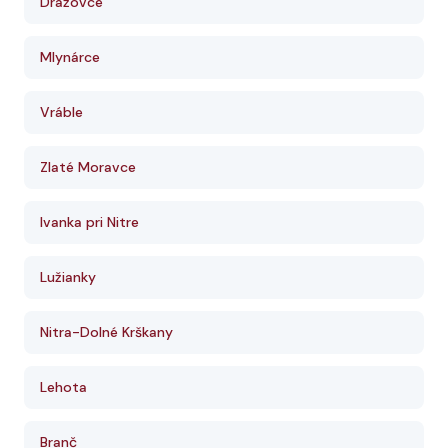
Dražovce
Mlynárce
Vráble
Zlaté Moravce
Ivanka pri Nitre
Lužianky
Nitra-Dolné Krškany
Lehota
Branč