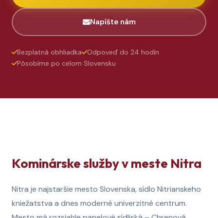
Napíšte nám
Bezplatná obhliadka
Odpoveď do 24 hodín
Pôsobíme po celom Slovensku
Kominárske služby v meste Nitra
Nitra je najstaršie mesto Slovenska, sídlo Nitrianskeho
kniežatstva a dnes moderné univerzitné centrum.
Mesto má rozsiahle panelové sídliská – Chrenová,