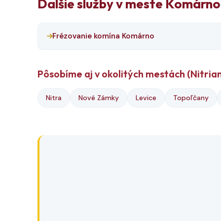
Ďalšie služby v meste Komárno
Frézovanie komína Komárno
Pôsobíme aj v okolitých mestách (Nitrian
Nitra
Nové Zámky
Levice
Topoľčany