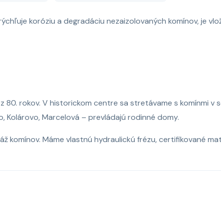
rýchľuje koróziu a degradáciu nezaizolovaných komínov, je vl
 z 80. rokov. V historickom centre sa stretávame s komínmi v 
o, Kolárovo, Marcelová – prevládajú rodinné domy.
ž komínov. Máme vlastnú hydraulickú frézu, certifikované ma