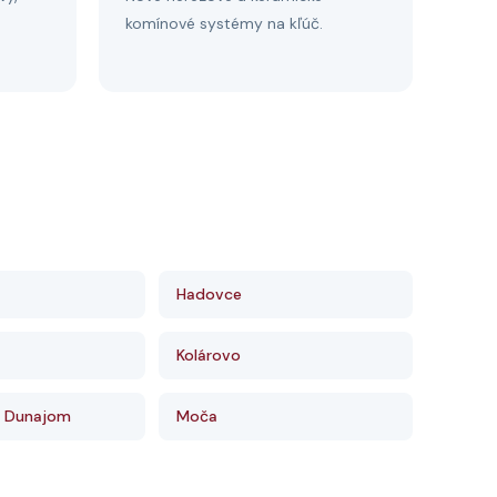
komínové systémy na kľúč.
Hadovce
Kolárovo
d Dunajom
Moča