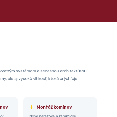
evnostným systémom a secesnou architektúrou
y, ale aj vysokú vlhkosť, ktorá urýchľuje
ínov
Montáž komínov
vy,
Nové nerezové a keramické