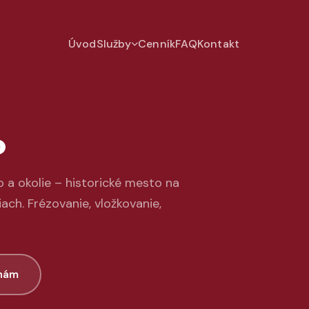
Úvod
Služby
Cenník
FAQ
Kontakt
o
 a okolie – historické mesto na
ch. Frézovanie, vložkovanie,
 nám