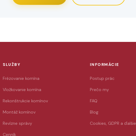
SLUŽBY
INFORMÁCIE
Frézovanie komína
Postup prác
Vložkovanie komína
Prečo my
Rekonštrukcie komínov
FAQ
Montáž komínov
Blog
Revízne správy
Cookies, GDPR a ďalši
Cenník