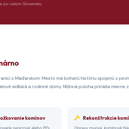
e po celom Slovensku
márno
 hranici s Maďarskom. Mesto má bohatú históriu spojenú s p
ové sídliská a rodinné domy. Nížinná poloha prináša mierne zim
ožkovanie komínov
Rekonštrukcie kom
ikované nerezové alebo PPs
Opravy muriva, komínové hla