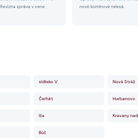
. Revízna správa v cene.
nové komínové telesá.
sídlisko V
Nová Stráž
Čerhát
Hurbanovo
Iža
Kravany na
Búč