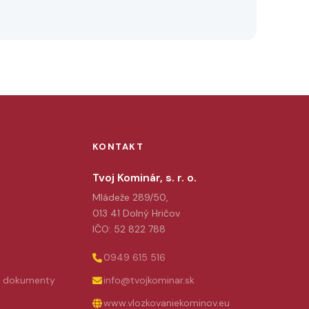
KONTAKT
Tvoj Kominár, s. r. o.
Mládeže 289/50,
013 41 Dolný Hričov
IČO: 52 822 788
0949 615 516
e dokumenty
info@tvojkominar.sk
www.vlozkovaniekominov.eu