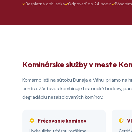
Bezplatná obhliadka
Odpoveď do 24 hodín
Pôsobím
Kominárske služby v meste Ko
Komárno leží na sútoku Dunaja a Váhu, priamo na
centra. Zástavba kombinuje historické budovy, panel
degradáciu nezaizolovaných komínov.
Frézovanie komínov
Vl
Hydraulickou frézou rozšírime
Certif