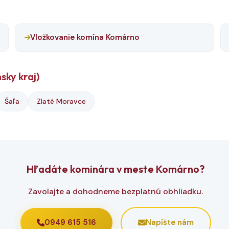
Vložkovanie komína Komárno
sky kraj)
Šaľa
Zlaté Moravce
Hľadáte kominára v meste Komárno?
Zavolajte a dohodneme bezplatnú obhliadku.
0949 615 516
Napíšte nám