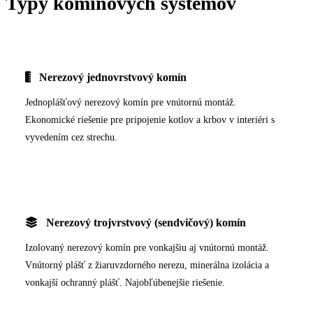
Typy komínových systémov
Nerezový jednovrstvový komín
Jednoplášťový nerezový komín pre vnútornú montáž.
Ekonomické riešenie pre pripojenie kotlov a krbov v interiéri s
vyvedením cez strechu.
Nerezový trojvrstvový (sendvičový) komín
Izolovaný nerezový komín pre vonkajšiu aj vnútornú montáž.
Vnútorný plášť z žiaruvzdorného nerezu, minerálna izolácia a
vonkajší ochranný plášť. Najobľúbenejšie riešenie.