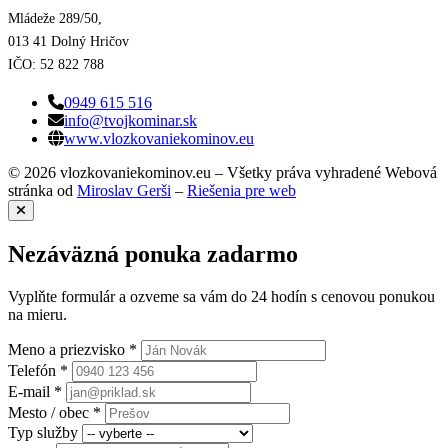
Mládeže 289/50,
013 41 Dolný Hričov
IČO: 52 822 788
0949 615 516
info@tvojkominar.sk
www.vlozkovaniekominov.eu
© 2026 vlozkovaniekominov.eu – Všetky práva vyhradené
Webová
stránka od
Miroslav Gerši
–
Riešenia pre web
Nezáväzná ponuka zadarmo
Vyplňte formulár a ozveme sa vám do 24 hodín s cenovou ponukou
na mieru.
Meno a priezvisko *
Telefón *
E-mail *
Mesto / obec *
Typ služby