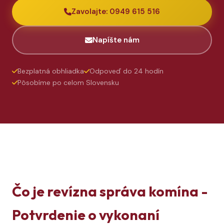
Zavolajte: 0949 615 516
Napíšte nám
Bezplatná obhliadka
Odpoveď do 24 hodín
Pôsobíme po celom Slovensku
Čo je revízna správa komína -
Potvrdenie o vykonaní