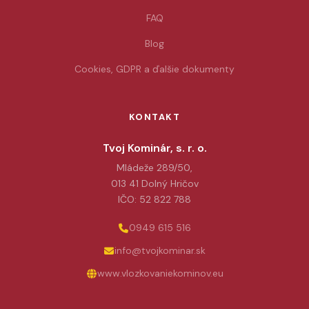
FAQ
Blog
Cookies, GDPR a ďalšie dokumenty
KONTAKT
Tvoj Kominár, s. r. o.
Mládeže 289/50,
013 41 Dolný Hričov
IČO: 52 822 788
0949 615 516
info@tvojkominar.sk
www.vlozkovaniekominov.eu