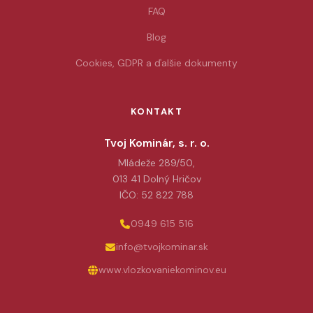
FAQ
Blog
Cookies, GDPR a ďalšie dokumenty
KONTAKT
Tvoj Kominár, s. r. o.
Mládeže 289/50,
013 41 Dolný Hričov
IČO: 52 822 788
0949 615 516
info@tvojkominar.sk
www.vlozkovaniekominov.eu