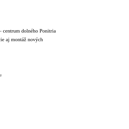
– centrum dolného Ponitria
cie aj montáž nových
u