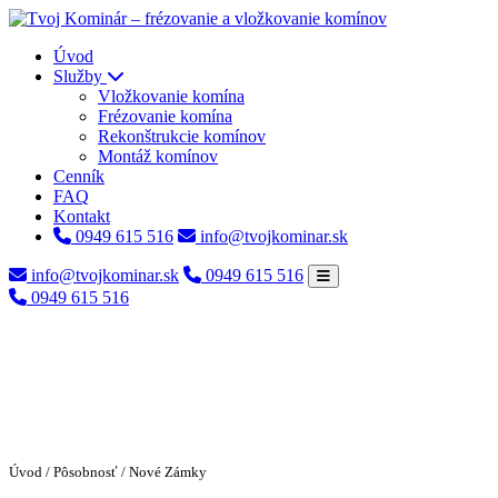
Úvod
Služby
Vložkovanie komína
Frézovanie komína
Rekonštrukcie komínov
Montáž komínov
Cenník
FAQ
Kontakt
0949 615 516
info@tvojkominar.sk
info@tvojkominar.sk
0949 615 516
0949 615 516
Úvod
/
Pôsobnosť
/ Nové Zámky