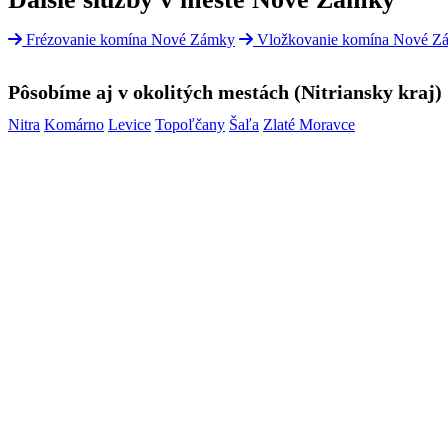
Frézovanie komína Nové Zámky
Vložkovanie komína Nové Z
Pôsobíme aj v okolitých mestách (Nitriansky kraj)
Nitra
Komárno
Levice
Topoľčany
Šaľa
Zlaté Moravce