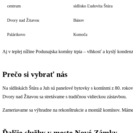
centrum
sídlisko Ľudovíta Štúra
Dvory nad Žitavou
Bánov
Palárikovo
Komoča
Aj v teplej nížine Podunajska komíny trpia – vlhkosť a kyslý konden
Prečo si vybrať nás
Na sídliskách Štúra a Juh sú panelové bytovky s komínmi z 80. roko
Dvory nad Žitavou sa stretávame s tradičnou vidieckou zástavbou.
Zameriavame sa výhradne na rekonštrukcie a montáž komínov. Máme v
Ďalšie služby v meste Nové Zámky