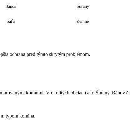
Jánoš
Šurany
Šaľa
Zemné
jlepšia ochrana pred týmto skrytým problémom.
 s murovanými komínmi. V okolitých obciach ako Šurany, Bánov či
dým typom komína.