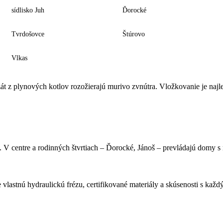
sídlisko Juh
Ďorocké
Tvrdošovce
Štúrovo
Vlkas
zát z plynových kotlov rozožierajú murivo zvnútra. Vložkovanie je na
v. V centre a rodinných štvrtiach – Ďorocké, Jánoš – prevládajú domy
lastnú hydraulickú frézu, certifikované materiály a skúsenosti s kaž