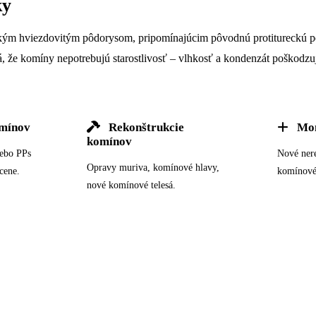
ky
kým hviezdovitým pôdorysom, pripomínajúcim pôvodnú protitureckú pev
, že komíny nepotrebujú starostlivosť – vlhkosť a kondenzát poškodz
mínov
Rekonštrukcie
Mon
komínov
lebo PPs
Nové ner
Opravy muriva, komínové hlavy,
cene.
komínové
nové komínové telesá.