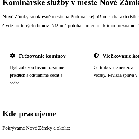
Kominárske služby v meste Nové Zám
Nové Zámky sú okresné mesto na Podunajskej nížine s charakteristic
štvrte rodinných domov. Nížinná poloha s miernou klímou neznamená
Frézovanie komínov
Vložkovanie ko
Hydraulickou frézou rozšírime
Certifikované nerezové a
prieduch a odstránime decht a
vložky. Revízna správa v 
sadze.
Kde pracujeme
Pokrývame Nové Zámky a okolie: