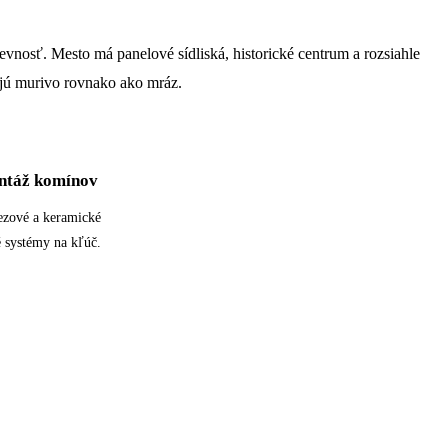
nosť. Mesto má panelové sídliská, historické centrum a rozsiahle
ujú murivo rovnako ako mráz.
táž komínov
ezové a keramické
 systémy na kľúč.