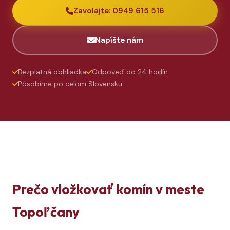
Zavolajte: 0949 615 516
Napíšte nám
Bezplatná obhliadka
Odpoveď do 24 hodín
Pôsobíme po celom Slovensku
Prečo vložkovať komín v meste
Topoľčany