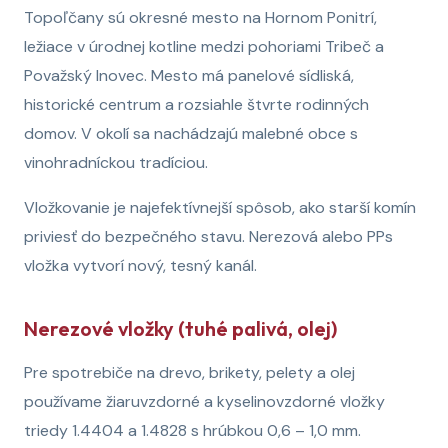
Topoľčany sú okresné mesto na Hornom Ponitrí,
ležiace v úrodnej kotline medzi pohoriami Tribeč a
Považský Inovec. Mesto má panelové sídliská,
historické centrum a rozsiahle štvrte rodinných
domov. V okolí sa nachádzajú malebné obce s
vinohradníckou tradíciou.
Vložkovanie je najefektívnejší spôsob, ako starší komín
priviesť do bezpečného stavu. Nerezová alebo PPs
vložka vytvorí nový, tesný kanál.
Nerezové vložky (tuhé palivá, olej)
Pre spotrebiče na drevo, brikety, pelety a olej
používame žiaruvzdorné a kyselinovzdorné vložky
triedy 1.4404 a 1.4828 s hrúbkou 0,6 – 1,0 mm.