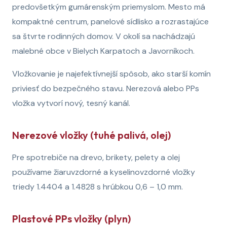
predovšetkým gumárenským priemyslom. Mesto má
kompaktné centrum, panelové sídlisko a rozrastajúce
sa štvrte rodinných domov. V okolí sa nachádzajú
malebné obce v Bielych Karpatoch a Javorníkoch.
Vložkovanie je najefektívnejší spôsob, ako starší komín
priviesť do bezpečného stavu. Nerezová alebo PPs
vložka vytvorí nový, tesný kanál.
Nerezové vložky (tuhé palivá, olej)
Pre spotrebiče na drevo, brikety, pelety a olej
používame žiaruvzdorné a kyselinovzdorné vložky
triedy 1.4404 a 1.4828 s hrúbkou 0,6 – 1,0 mm.
Plastové PPs vložky (plyn)