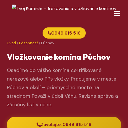
0949 615 516
Úvod
/
Pôsobnosť
/ Púchov
Vložkovanie komína Púchov
Osadíme do vášho komína certifikované
nerezové alebo PPs vložky. Pracujeme v meste
Púchov a okolí – priemyselné mesto na
strednom Považí v údolí Váhu. Revízna správa a
záručný list v cene.
Zavolajte: 0949 615 516