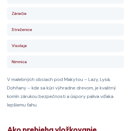
Záriečie
Streženice
Visolaje
Nimnica
V malebných obciach pod Makytou – Lazy, Lysá,
Dohňany – kde sa kúri výhradne drevom, je kvalitný
komín zárukou bezpečnosti a úspory paliva vďaka
lepšiemu ťahu.
Ako prebieha vložkovanie