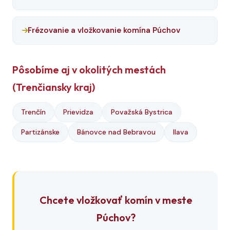
Frézovanie a vložkovanie komína Púchov
Pôsobíme aj v okolitých mestách
(Trenčiansky kraj)
Trenčín
Prievidza
Považská Bystrica
Partizánske
Bánovce nad Bebravou
Ilava
Chcete vložkovať komín v meste
Púchov?