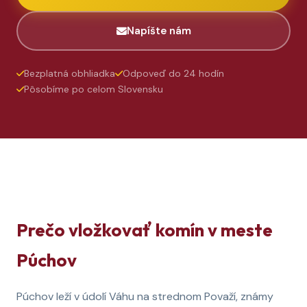
Napíšte nám
Bezplatná obhliadka
Odpoveď do 24 hodín
Pôsobíme po celom Slovensku
Prečo vložkovať komín v meste
Púchov
Púchov leží v údolí Váhu na strednom Považí, známy