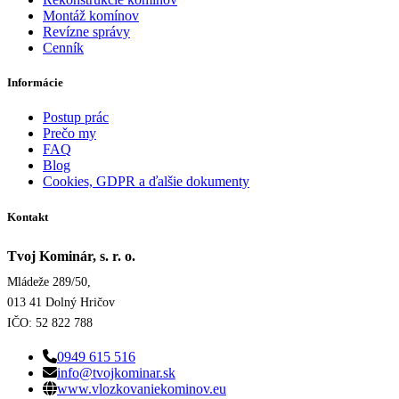
Montáž komínov
Revízne správy
Cenník
Informácie
Postup prác
Prečo my
FAQ
Blog
Cookies, GDPR a ďalšie dokumenty
Kontakt
Tvoj Kominár, s. r. o.
Mládeže 289/50,
013 41 Dolný Hričov
IČO: 52 822 788
0949 615 516
info@tvojkominar.sk
www.vlozkovaniekominov.eu