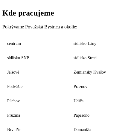
Kde pracujeme
Pokrývame Považská Bystrica a okolie:
centrum
sídlisko Lány
sídlisko SNP
sídlisko Stred
Jelšové
Zemiansky Kvašov
Podvážie
Praznov
Púchov
Udiča
Pružina
Papradno
Brvnište
Domaniža