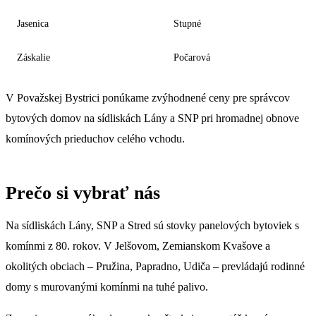
Jasenica
Stupné
Záskalie
Počarová
V Považskej Bystrici ponúkame zvýhodnené ceny pre správcov
bytových domov na sídliskách Lány a SNP pri hromadnej obnove
komínových prieduchov celého vchodu.
Prečo si vybrať nás
Na sídliskách Lány, SNP a Stred sú stovky panelových bytoviek s
komínmi z 80. rokov. V Jelšovom, Zemianskom Kvašove a
okolitých obciach – Pružina, Papradno, Udiča – prevládajú rodinné
domy s murovanými komínmi na tuhé palivo.