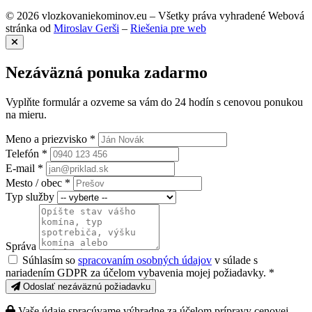
© 2026 vlozkovaniekominov.eu – Všetky práva vyhradené
Webová
stránka od
Miroslav Gerši
–
Riešenia pre web
Nezáväzná ponuka zadarmo
Vyplňte formulár a ozveme sa vám do 24 hodín s cenovou ponukou
na mieru.
Meno a priezvisko *
Telefón *
E-mail *
Mesto / obec *
Typ služby
Správa
Súhlasím so
spracovaním osobných údajov
v súlade s
nariadením GDPR za účelom vybavenia mojej požiadavky. *
Odoslať nezáväznú požiadavku
Vaše údaje spracúvame výhradne za účelom prípravy cenovej