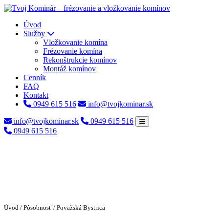
Úvod
Služby
Vložkovanie komína
Frézovanie komína
Rekonštrukcie komínov
Montáž komínov
Cenník
FAQ
Kontakt
0949 615 516
info@tvojkominar.sk
info@tvojkominar.sk
0949 615 516
0949 615 516
Úvod
/
Pôsobnosť
/ Považská Bystrica