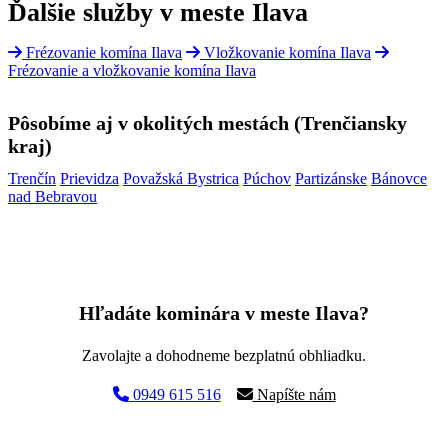
Ďalšie služby v meste Ilava
Frézovanie komína Ilava
Vložkovanie komína Ilava
Frézovanie a vložkovanie komína Ilava
Pôsobíme aj v okolitých mestách (Trenčiansky
kraj)
Trenčín
Prievidza
Považská Bystrica
Púchov
Partizánske
Bánovce
nad Bebravou
Hľadáte kominára v meste Ilava?
Zavolajte a dohodneme bezplatnú obhliadku.
0949 615 516
Napíšte nám