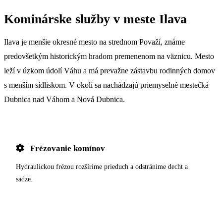
Kominárske služby v meste Ilava
Ilava je menšie okresné mesto na strednom Považí, známe
predovšetkým historickým hradom premenenom na väznicu. Mesto
leží v úzkom údolí Váhu a má prevažne zástavbu rodinných domov
s menším sídliskom. V okolí sa nachádzajú priemyselné mestečká
Dubnica nad Váhom a Nová Dubnica.
Frézovanie komínov
Hydraulickou frézou rozšírime prieduch a odstránime decht a
sadze.