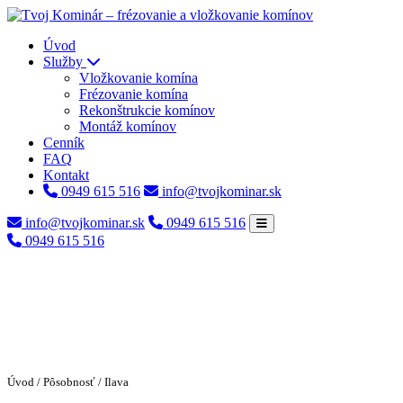
Úvod
Služby
Vložkovanie komína
Frézovanie komína
Rekonštrukcie komínov
Montáž komínov
Cenník
FAQ
Kontakt
0949 615 516
info@tvojkominar.sk
info@tvojkominar.sk
0949 615 516
0949 615 516
Úvod
/
Pôsobnosť
/ Ilava