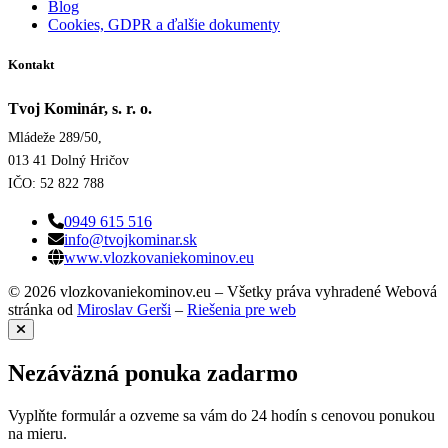
Blog
Cookies, GDPR a ďalšie dokumenty
Kontakt
Tvoj Kominár, s. r. o.
Mládeže 289/50,
013 41 Dolný Hričov
IČO: 52 822 788
0949 615 516
info@tvojkominar.sk
www.vlozkovaniekominov.eu
© 2026 vlozkovaniekominov.eu – Všetky práva vyhradené
Webová
stránka od
Miroslav Gerši
–
Riešenia pre web
Nezáväzná ponuka zadarmo
Vyplňte formulár a ozveme sa vám do 24 hodín s cenovou ponukou
na mieru.