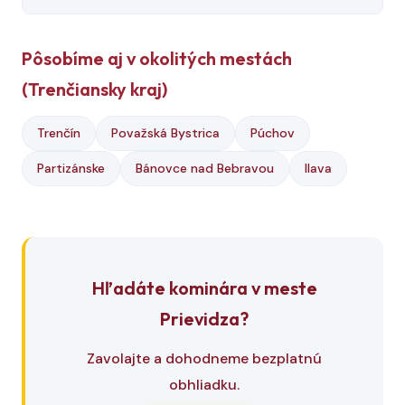
Pôsobíme aj v okolitých mestách
(Trenčiansky kraj)
Trenčín
Považská Bystrica
Púchov
Partizánske
Bánovce nad Bebravou
Ilava
Hľadáte kominára v meste
Prievidza?
Zavolajte a dohodneme bezplatnú
obhliadku.