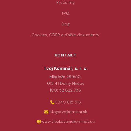
Prečo my
FAQ
Blog
Cookies, GDPR a ďalšie dokumenty
KONTAKT
Tvoj Kominár, s. r. o.
Mládeže 289/50,
013 41 Dolný Hričov
IČO: 52 822 788
0949 615 516
info@tvojkominar.sk
www.vlozkovaniekominov.eu