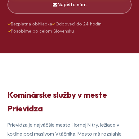
Napíšte nám
Bezplatná obhliadka
Odpoveď do 24 hodín
Pôsobíme po celom Slovensku
Kominárske služby v meste
Prievidza
Prievidza je najväčšie mesto Hornej Nitry, ležiace v
kotline pod masívom Vtáčnika. Mesto má rozsiahle