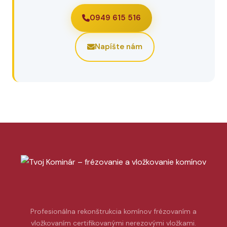
0949 615 516
Napíšte nám
Profesionálna rekonštrukcia komínov frézovaním a
vložkovaním certifikovanými nerezovými vložkami.