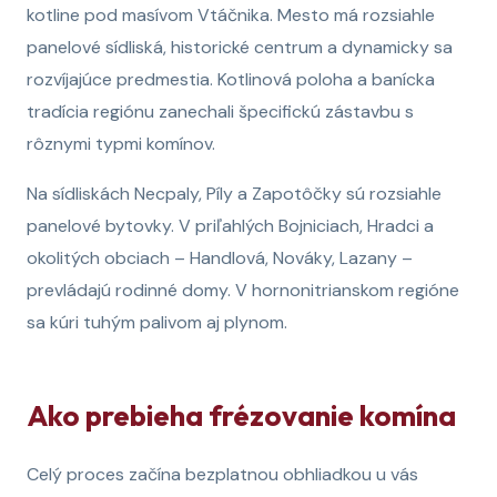
kotline pod masívom Vtáčnika. Mesto má rozsiahle
panelové sídliská, historické centrum a dynamicky sa
rozvíjajúce predmestia. Kotlinová poloha a banícka
tradícia regiónu zanechali špecifickú zástavbu s
rôznymi typmi komínov.
Na sídliskách Necpaly, Píly a Zapotôčky sú rozsiahle
panelové bytovky. V priľahlých Bojniciach, Hradci a
okolitých obciach – Handlová, Nováky, Lazany –
prevládajú rodinné domy. V hornonitrianskom regióne
sa kúri tuhým palivom aj plynom.
Ako prebieha frézovanie komína
Celý proces začína bezplatnou obhliadkou u vás