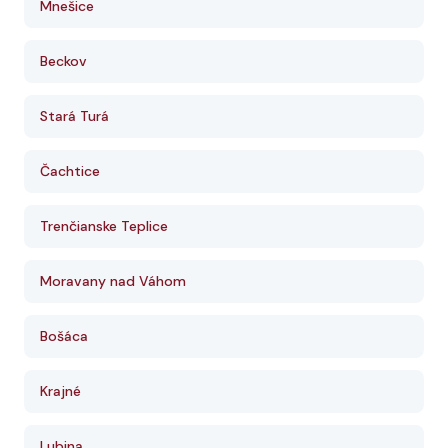
Mnešice
Beckov
Stará Turá
Čachtice
Trenčianske Teplice
Moravany nad Váhom
Bošáca
Krajné
Lubina