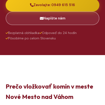
Zavolajte: 0949 615 516
Napíšte nám
Bezplatná obhliadka
Odpoveď do 24 hodín
Pôsobíme po celom Slovensku
Prečo vložkovať komín v meste
Nové Mesto nad Váhom