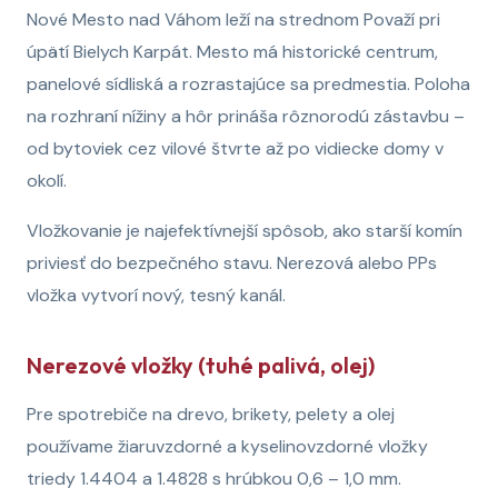
Nové Mesto nad Váhom leží na strednom Považí pri
úpätí Bielych Karpát. Mesto má historické centrum,
panelové sídliská a rozrastajúce sa predmestia. Poloha
na rozhraní nížiny a hôr prináša rôznorodú zástavbu –
od bytoviek cez vilové štvrte až po vidiecke domy v
okolí.
Vložkovanie je najefektívnejší spôsob, ako starší komín
priviesť do bezpečného stavu. Nerezová alebo PPs
vložka vytvorí nový, tesný kanál.
Nerezové vložky (tuhé palivá, olej)
Pre spotrebiče na drevo, brikety, pelety a olej
používame žiaruvzdorné a kyselinovzdorné vložky
triedy 1.4404 a 1.4828 s hrúbkou 0,6 – 1,0 mm.