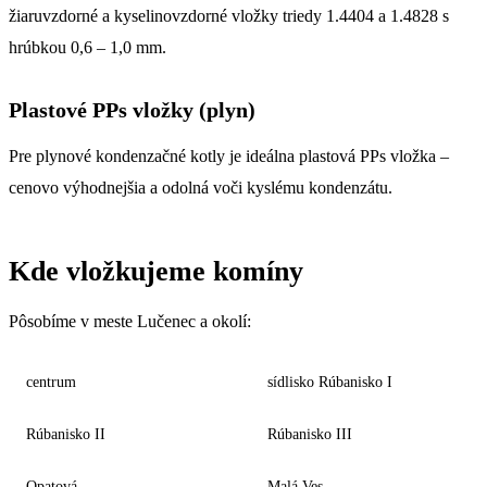
žiaruvzdorné a kyselinovzdorné vložky triedy 1.4404 a 1.4828 s
hrúbkou 0,6 – 1,0 mm.
Plastové PPs vložky (plyn)
Pre plynové kondenzačné kotly je ideálna plastová PPs vložka –
cenovo výhodnejšia a odolná voči kyslému kondenzátu.
Kde vložkujeme komíny
Pôsobíme v meste Lučenec a okolí:
centrum
sídlisko Rúbanisko I
Rúbanisko II
Rúbanisko III
Opatová
Malá Ves