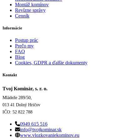
Montáž komínov
Revízne správy
Cenník
Informácie
Postup prác
Prečo my
FAQ
Blog
Cookies, GDPR a ďalšie dokumenty
Kontakt
Tvoj Kominár, s. r. o.
Mládeže 289/50,
013 41 Dolný Hričov
IČO: 52 822 788
0949 615 516
info@tvojkominar.sk
www.vlozkovaniekominov.eu