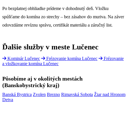
Po bezplatnej obhliadke prídeme v dohodnutý deň. Vložku
spúšťame do komína zo strechy – bez zásahov do muriva. Na záver
odovzdáme revíznu správu, certifikát materiálu a záručný list.
Ďalšie služby v meste Lučenec
Kominár Lučenec
Frézovanie komína Lučenec
Frézovanie
a vložkovanie komína Lučenec
Pôsobíme aj v okolitých mestách
(Banskobystrický kraj)
Banská Bystrica
Zvolen
Brezno
Rimavská Sobota
Žiar nad Hronom
Detva