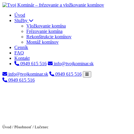
Úvod
Služby
Vložkovanie komína
Frézovanie komína
Rekonštrukcie komínov
Montáž komínov
Cenník
FAQ
Kontakt
0949 615 516
info@tvojkominar.sk
info@tvojkominar.sk
0949 615 516
0949 615 516
Úvod
/
Pôsobnosť
/ Lučenec