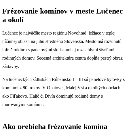
Frézovanie komínov v meste Lučenec
a okolí
Lučenec je najväčšie mesto regiónu Novohrad, ležiace v teplej
nížinnej oblasti na juhu stredného Slovenska. Mesto má rozvinutú
infraštruktúru s panelovými sídliskami aj rozsiahlymi štvrťami
rodinných domov. Secesná architektúra centra dopĺňa pestrý obraz
zástavby.
Na lučeneckých sídliskách Rúbanisko I – III sú panelové bytovky s
komínmi z 80. rokov. V Opatovej, Malej Vsi a okolitých obciach
ako Fiľakovo, Halič či Divín dominujú rodinné domy s
murovanými komínmi.
Ako prebieha frézovanie komína