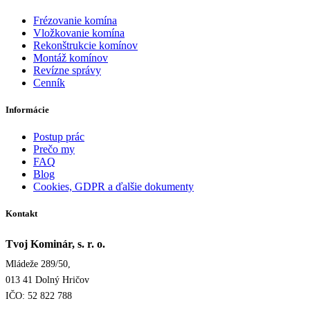
Frézovanie komína
Vložkovanie komína
Rekonštrukcie komínov
Montáž komínov
Revízne správy
Cenník
Informácie
Postup prác
Prečo my
FAQ
Blog
Cookies, GDPR a ďalšie dokumenty
Kontakt
Tvoj Kominár, s. r. o.
Mládeže 289/50,
013 41 Dolný Hričov
IČO: 52 822 788