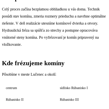
Celý proces začína bezplatnou obhliadkou u vás doma. Technik
posúdi stav komína, zmeria rozmery prieduchu a navrhne optimálne
riešenie. V deň realizácie utesníme komínové dvierka a otvory.
Hydraulická fréza sa spúšťa zo strechy a postupne opracováva
vnútorné steny komína. Po vyfrézovaní je komín pripravený na
vložkovanie.
Kde frézujeme komíny
Pôsobíme v meste Lučenec a okolí:
centrum
sídlisko Rúbanisko I
Rúbanisko II
Rúbanisko III