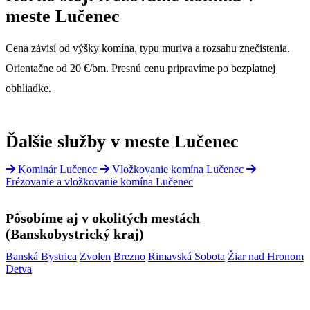
meste Lučenec
Cena závisí od výšky komína, typu muriva a rozsahu znečistenia.
Orientačne od 20 €/bm. Presnú cenu pripravíme po bezplatnej
obhliadke.
Ďalšie služby v meste Lučenec
Kominár Lučenec
Vložkovanie komína Lučenec
Frézovanie a vložkovanie komína Lučenec
Pôsobíme aj v okolitých mestách
(Banskobystrický kraj)
Banská Bystrica
Zvolen
Brezno
Rimavská Sobota
Žiar nad Hronom
Detva