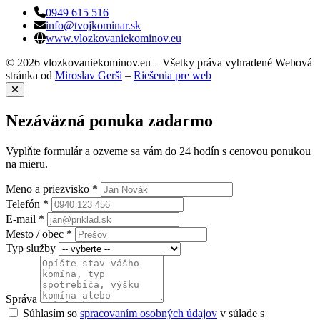
0949 615 516
info@tvojkominar.sk
www.vlozkovaniekominov.eu
© 2026 vlozkovaniekominov.eu – Všetky práva vyhradené
Webová
stránka od
Miroslav Gerši
–
Riešenia pre web
Nezáväzná ponuka zadarmo
Vyplňte formulár a ozveme sa vám do 24 hodín s cenovou ponukou
na mieru.
Meno a priezvisko *
Telefón *
E-mail *
Mesto / obec *
Typ služby
Správa
Súhlasím so
spracovaním osobných údajov
v súlade s