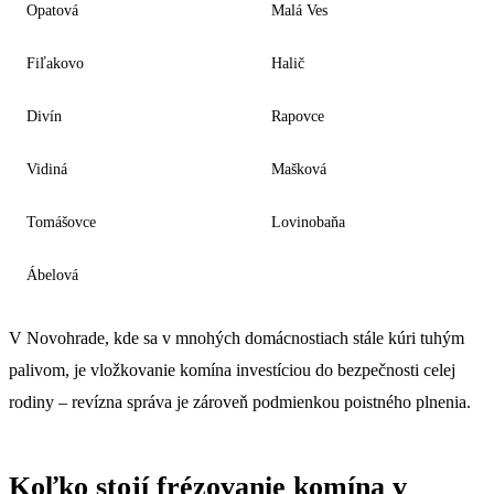
Opatová
Malá Ves
Fiľakovo
Halič
Divín
Rapovce
Vidiná
Mašková
Tomášovce
Lovinobaňa
Ábelová
V Novohrade, kde sa v mnohých domácnostiach stále kúri tuhým
palivom, je vložkovanie komína investíciou do bezpečnosti celej
rodiny – revízna správa je zároveň podmienkou poistného plnenia.
Koľko stojí frézovanie komína v