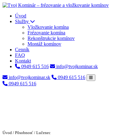
Úvod
Služby
Vložkovanie komína
Frézovanie komína
Rekonštrukcie komínov
Montáž komínov
Cenník
FAQ
Kontakt
0949 615 516
info@tvojkominar.sk
info@tvojkominar.sk
0949 615 516
0949 615 516
Úvod
/
Pôsobnosť
/ Lučenec