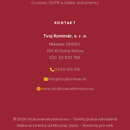
Cookies, GDPR a ďalšie dokumenty
KONTAKT
Tvoj Kominár, s. r. o.
Mládeže 289/50,
013 41 Dolný Hričov
IČO: 52 822 788
0949 615 516
info@tvojkominar.sk
www.vlozkovaniekominov.eu
© 2026 vlozkovaniekominov.eu – Všetky práva vyhradené
Webová stránka od
Miroslav Gerši
–
Riešenia pre web