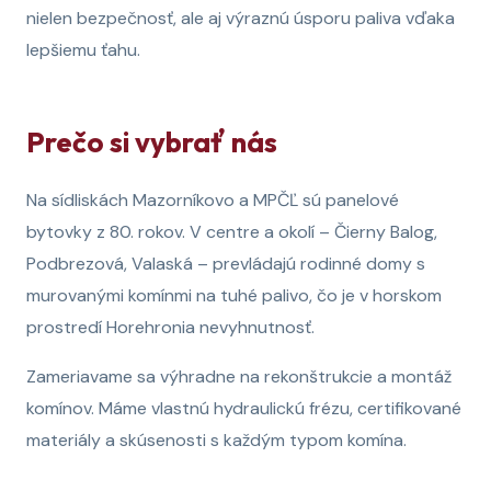
nielen bezpečnosť, ale aj výraznú úsporu paliva vďaka
lepšiemu ťahu.
Prečo si vybrať nás
Na sídliskách Mazorníkovo a MPČĽ sú panelové
bytovky z 80. rokov. V centre a okolí – Čierny Balog,
Podbrezová, Valaská – prevládajú rodinné domy s
murovanými komínmi na tuhé palivo, čo je v horskom
prostredí Horehronia nevyhnutnosť.
Zameriavame sa výhradne na rekonštrukcie a montáž
komínov. Máme vlastnú hydraulickú frézu, certifikované
materiály a skúsenosti s každým typom komína.