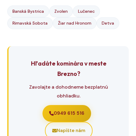
Banská Bystrica
Zvolen
Lučenec
Rimavská Sobota
Žiar nad Hronom
Detva
Hľadáte kominára v meste
Brezno?
Zavolajte a dohodneme bezplatnú
obhliadku.
0949 615 516
Napíšte nám