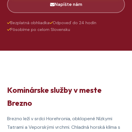
Napíšte nám
Bezplatná obhliadka
Odpoveď do 24 hodín
Pôsobíme po celom Slovensku
Kominárske služby v meste
Brezno
Brezno leží v srdci Horehronia, obklopené Nízkymi
Tatrami a Veporskými vrchmi. Chladná horská klíma s