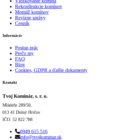
Vložkovanie komína
Rekonštrukcie komínov
Montáž komínov
Revízne správy
Cenník
Informácie
Postup prác
Prečo my
FAQ
Blog
Cookies, GDPR a ďalšie dokumenty
Kontakt
Tvoj Kominár, s. r. o.
Mládeže 289/50,
013 41 Dolný Hričov
IČO: 52 822 788
0949 615 516
info@tvojkominar.sk