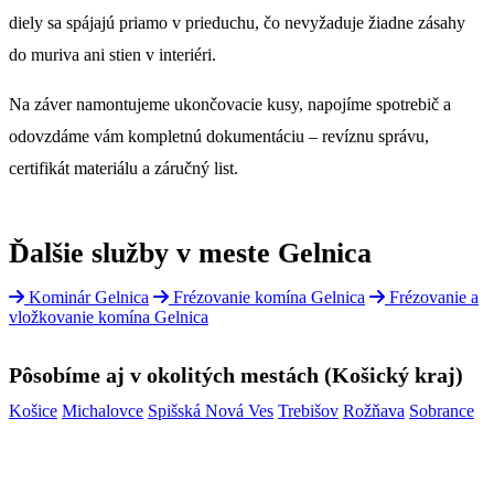
diely sa spájajú priamo v prieduchu, čo nevyžaduje žiadne zásahy
do muriva ani stien v interiéri.
Na záver namontujeme ukončovacie kusy, napojíme spotrebič a
odovzdáme vám kompletnú dokumentáciu – revíznu správu,
certifikát materiálu a záručný list.
Ďalšie služby v meste Gelnica
Kominár Gelnica
Frézovanie komína Gelnica
Frézovanie a
vložkovanie komína Gelnica
Pôsobíme aj v okolitých mestách (Košický kraj)
Košice
Michalovce
Spišská Nová Ves
Trebišov
Rožňava
Sobrance