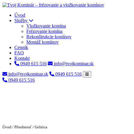
Úvod
Služby
Vložkovanie komína
Frézovanie komína
Rekonštrukcie komínov
Montáž komínov
Cenník
FAQ
Kontakt
0949 615 516
info@tvojkominar.sk
info@tvojkominar.sk
0949 615 516
0949 615 516
Úvod
/
Pôsobnosť
/ Gelnica