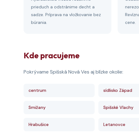
prieduch a odstránime decht a
nerezo
sadze. Príprava na vložkovanie bez
Revízna
búrania.
cene.
Kde pracujeme
Pokrývame Spišská Nová Ves aj blízke okolie:
centrum
sídlisko Západ
Smižany
Spišské Vlachy
Hrabušice
Letanovce