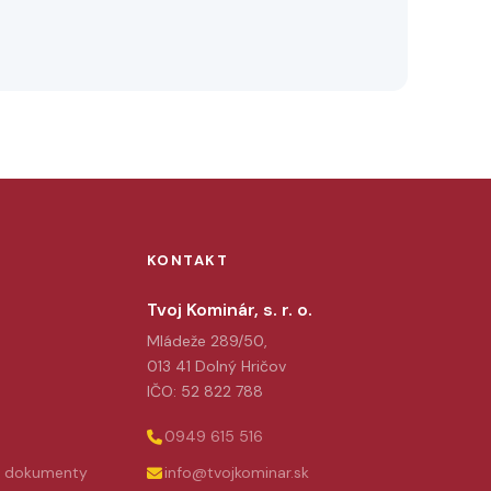
KONTAKT
Tvoj Kominár, s. r. o.
Mládeže 289/50,
013 41 Dolný Hričov
IČO: 52 822 788
0949 615 516
e dokumenty
info@tvojkominar.sk