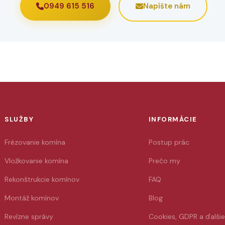
0949 615 516
Napíšte nám
SLUŽBY
INFORMÁCIE
Frézovanie komína
Postup prác
Vložkovanie komína
Prečo my
Rekonštrukcie komínov
FAQ
Montáž komínov
Blog
Revízne správy
Cookies, GDPR a ďalši