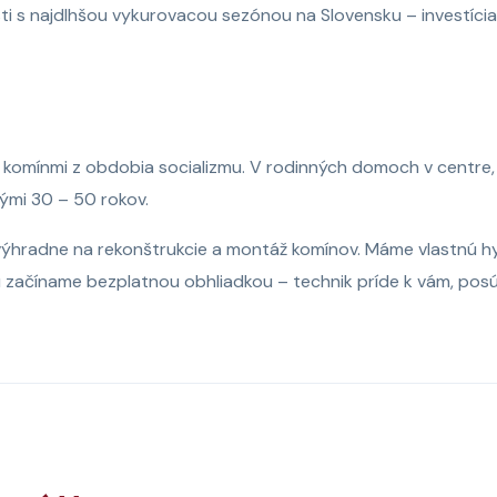
ti s najdlhšou vykurovacou sezónou na Slovensku – investícia 
 komínmi z obdobia socializmu. V rodinných domoch v centre,
ými 30 – 50 rokov.
hradne na rekonštrukcie a montáž komínov. Máme vlastnú hydr
začíname bezplatnou obhliadkou – technik príde k vám, posúd