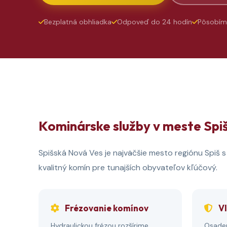
Bezplatná obhliadka
Odpoveď do 24 hodín
Pôsobím
Kominárske služby v meste Spi
Spišská Nová Ves je najväčšie mesto regiónu Spiš s
kvalitný komín pre tunajších obyvateľov kľúčový.
Frézovanie komínov
Vl
Hydraulickou frézou rozšírime
Osaden