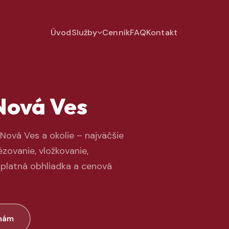
Úvod
Služby
Cenník
FAQ
Kontakt
Nová Ves
Nová Ves a okolie – najväčšie
zovanie, vložkovanie,
zplatná obhliadka a cenová
 nám