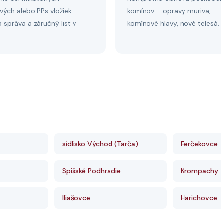
vých alebo PPs vložiek.
komínov – opravy muriva,
 správa a záručný list v
komínové hlavy, nové telesá.
sídlisko Východ (Tarča)
Ferčekovce
Spišské Podhradie
Krompachy
Iliašovce
Harichovce