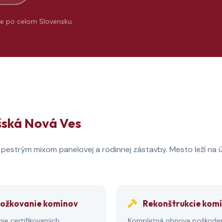
e po celom Slovensku
šská Nová Ves
 pestrým mixom panelovej a rodinnej zástavby. Mesto leží na ú
ožkovanie komínov
Rekonštrukcie kom
ie certifikovaných
Kompletná obnova poškode