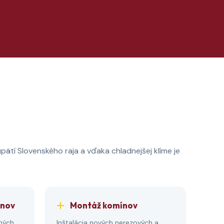
pätí Slovenského raja a vďaka chladnejšej klíme je
ínov
Montáž komínov
ných
Inštalácia nových nerezových a