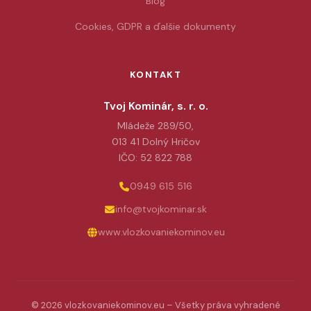
Blog
Cookies, GDPR a ďalšie dokumenty
KONTAKT
Tvoj Kominár, s. r. o.
Mládeže 289/50,
013 41 Dolný Hričov
IČO: 52 822 788
0949 615 516
info@tvojkominar.sk
www.vlozkovaniekominov.eu
© 2026 vlozkovaniekominov.eu – Všetky práva vyhradené