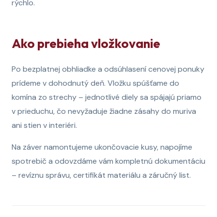
rýchlo.
Ako prebieha vložkovanie
Po bezplatnej obhliadke a odsúhlasení cenovej ponuky
prídeme v dohodnutý deň. Vložku spúšťame do
komína zo strechy – jednotlivé diely sa spájajú priamo
v prieduchu, čo nevyžaduje žiadne zásahy do muriva
ani stien v interiéri.
Na záver namontujeme ukončovacie kusy, napojíme
spotrebič a odovzdáme vám kompletnú dokumentáciu
– revíznu správu, certifikát materiálu a záručný list.