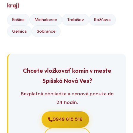
kraj)
Košice
Michalovce
Trebišov
Rožňava
Gelnica
Sobrance
Chcete vložkovať komín v meste
Spišská Nová Ves?
Bezplatná obhliadka a cenová ponuka do
24 hodín.
0949 615 516