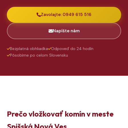
Zavolajte: 0949 615 516
Napíšte nám
Bezplatná obhliadka
Odpoveď do 24 hodín
Pôsobíme po celom Slovensku
Prečo vložkovať komín v meste
Spišská Nová Ves