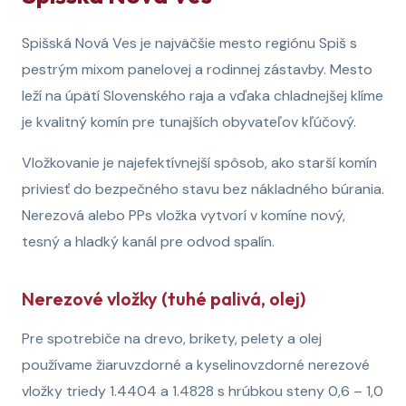
Spišská Nová Ves je najväčšie mesto regiónu Spiš s
pestrým mixom panelovej a rodinnej zástavby. Mesto
leží na úpätí Slovenského raja a vďaka chladnejšej klíme
je kvalitný komín pre tunajších obyvateľov kľúčový.
Vložkovanie je najefektívnejší spôsob, ako starší komín
priviesť do bezpečného stavu bez nákladného búrania.
Nerezová alebo PPs vložka vytvorí v komíne nový,
tesný a hladký kanál pre odvod spalín.
Nerezové vložky (tuhé palivá, olej)
Pre spotrebiče na drevo, brikety, pelety a olej
používame žiaruvzdorné a kyselinovzdorné nerezové
vložky triedy 1.4404 a 1.4828 s hrúbkou steny 0,6 – 1,0