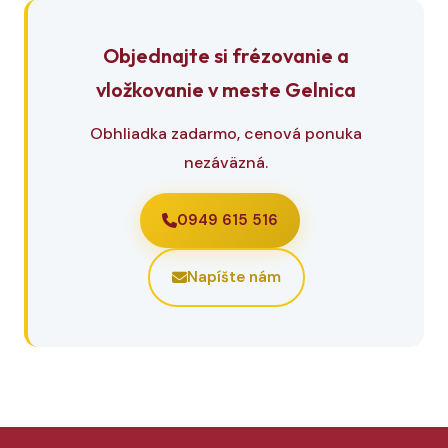
Objednajte si frézovanie a
vložkovanie v meste Gelnica
Obhliadka zadarmo, cenová ponuka
nezáväzná.
0949 615 516
Napíšte nám