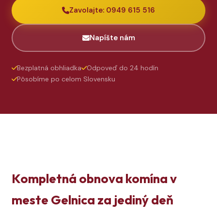
Zavolajte: 0949 615 516
Napíšte nám
Bezplatná obhliadka
Odpoveď do 24 hodín
Pôsobíme po celom Slovensku
Kompletná obnova komína v
meste Gelnica za jediný deň