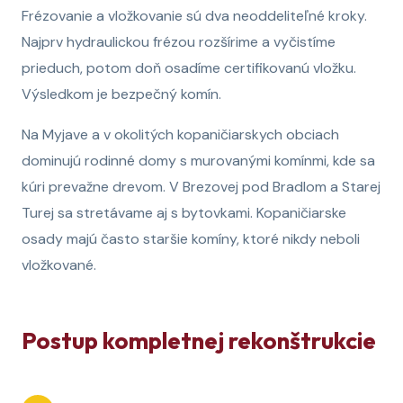
Frézovanie a vložkovanie sú dva neoddeliteľné kroky.
Najprv hydraulickou frézou rozšírime a vyčistíme
prieduch, potom doň osadíme certifikovanú vložku.
Výsledkom je bezpečný komín.
Na Myjave a v okolitých kopaničiarskych obciach
dominujú rodinné domy s murovanými komínmi, kde sa
kúri prevažne drevom. V Brezovej pod Bradlom a Starej
Turej sa stretávame aj s bytovkami. Kopaničiarske
osady majú často staršie komíny, ktoré nikdy neboli
vložkované.
Postup kompletnej rekonštrukcie