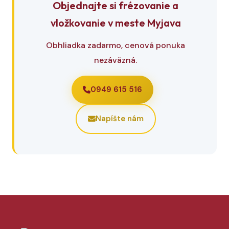
Objednajte si frézovanie a
vložkovanie v meste Myjava
Obhliadka zadarmo, cenová ponuka
nezáväzná.
0949 615 516
Napíšte nám