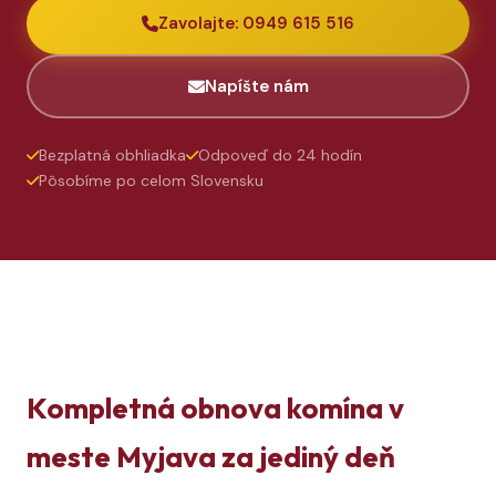
Zavolajte: 0949 615 516
Napíšte nám
Bezplatná obhliadka
Odpoveď do 24 hodín
Pôsobíme po celom Slovensku
Kompletná obnova komína v
meste Myjava za jediný deň