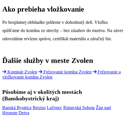
Ako prebieha vložkovanie
Po bezplatnej obhliadke prídeme v dohodnutý deň. Vložku
spúšťame do komína zo strechy – bez zásahov do muriva. Na záver
odovzdáme revíznu správu, certifikát materiálu a záručný list.
Ďalšie služby v meste Zvolen
Kominár Zvolen
Frézovanie komína Zvolen
Frézovanie a
vložkovanie komína Zvolen
Pôsobíme aj v okolitých mestách
(Banskobystrický kraj)
Banská Bystrica
Brezno
Lučenec
Rimavská Sobota
Žiar nad
Hronom
Detva