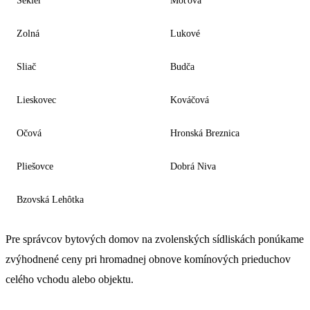
Sekier
Môťová
Zolná
Lukové
Sliač
Budča
Lieskovec
Kováčová
Očová
Hronská Breznica
Pliešovce
Dobrá Niva
Bzovská Lehôtka
Pre správcov bytových domov na zvolenských sídliskách ponúkame
zvýhodnené ceny pri hromadnej obnove komínových prieduchov
celého vchodu alebo objektu.