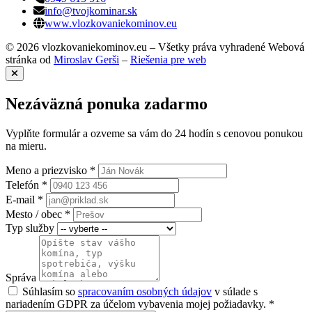
info@tvojkominar.sk
www.vlozkovaniekominov.eu
© 2026 vlozkovaniekominov.eu – Všetky práva vyhradené
Webová
stránka od
Miroslav Gerši
–
Riešenia pre web
Nezáväzná ponuka zadarmo
Vyplňte formulár a ozveme sa vám do 24 hodín s cenovou ponukou
na mieru.
Meno a priezvisko *
Telefón *
E-mail *
Mesto / obec *
Typ služby
Správa
Súhlasím so
spracovaním osobných údajov
v súlade s
nariadením GDPR za účelom vybavenia mojej požiadavky. *