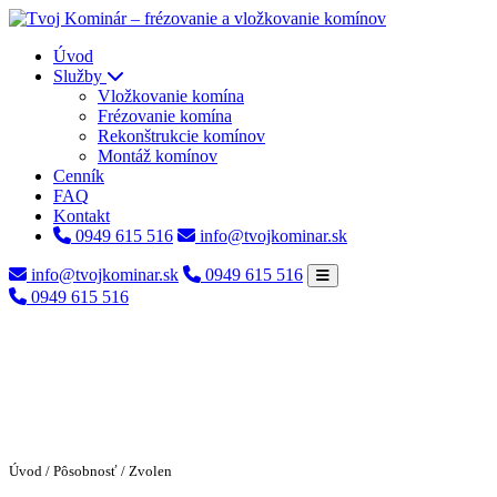
Úvod
Služby
Vložkovanie komína
Frézovanie komína
Rekonštrukcie komínov
Montáž komínov
Cenník
FAQ
Kontakt
0949 615 516
info@tvojkominar.sk
info@tvojkominar.sk
0949 615 516
0949 615 516
Úvod
/
Pôsobnosť
/ Zvolen