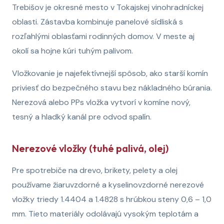
Trebišov je okresné mesto v Tokajskej vinohradníckej
oblasti. Zástavba kombinuje panelové sídliská s
rozľahlými oblasťami rodinných domov. V meste aj
okolí sa hojne kúri tuhým palivom.
Vložkovanie je najefektívnejší spôsob, ako starší komín
priviesť do bezpečného stavu bez nákladného búrania.
Nerezová alebo PPs vložka vytvorí v komíne nový,
tesný a hladký kanál pre odvod spalín.
Nerezové vložky (tuhé palivá, olej)
Pre spotrebiče na drevo, brikety, pelety a olej
používame žiaruvzdorné a kyselinovzdorné nerezové
vložky triedy 1.4404 a 1.4828 s hrúbkou steny 0,6 – 1,0
mm. Tieto materiály odolávajú vysokým teplotám a