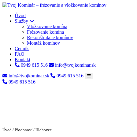
Úvod
Služby
Vložkovanie komína
Frézovanie komína
Rekonštrukcie komínov
Montáž komínov
Cenník
FAQ
Kontakt
0949 615 516
info@tvojkominar.sk
info@tvojkominar.sk
0949 615 516
0949 615 516
Úvod
/
Pôsobnosť
/ Hlohovec