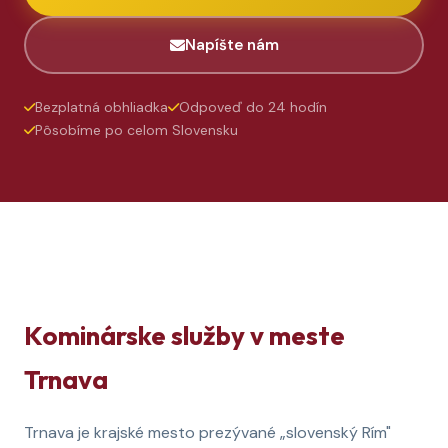
Napíšte nám
Bezplatná obhliadka
Odpoveď do 24 hodín
Pôsobíme po celom Slovensku
Kominárske služby v meste
Trnava
Trnava je krajské mesto prezývané „slovenský Rím"