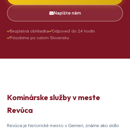
Napíšte nám
Bezplatná obhliadka
Odpoveď do 24 hodín
Pôsobíme po celom Slovensku
Kominárske služby v meste
Revúca
Revúca je historické mesto v Gemeri, známe ako sídlo