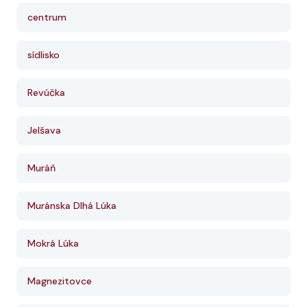
centrum
sídlisko
Revúčka
Jelšava
Muráň
Muránska Dlhá Lúka
Mokrá Lúka
Magnezitovce