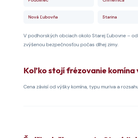
Podolínec
Chmeľnica
Nová Ľubovňa
Starina
V podhorských obciach okolo Starej Ľubovne – od J
zvýšenou bezpečnosťou počas dlhej zimy.
Koľko stojí frézovanie komína
Cena závisí od výšky komína, typu muriva a rozsah