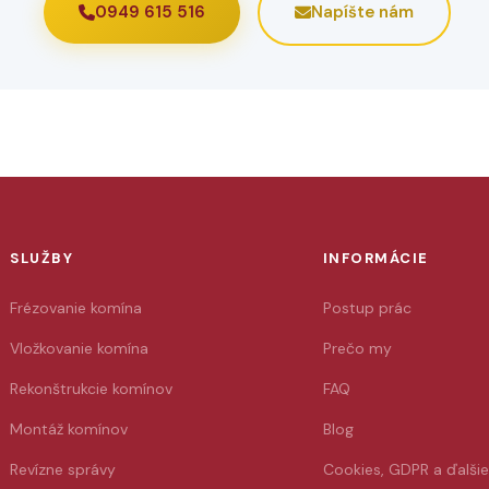
0949 615 516
Napíšte nám
SLUŽBY
INFORMÁCIE
Frézovanie komína
Postup prác
Vložkovanie komína
Prečo my
Rekonštrukcie komínov
FAQ
Montáž komínov
Blog
Revízne správy
Cookies, GDPR a ďalši