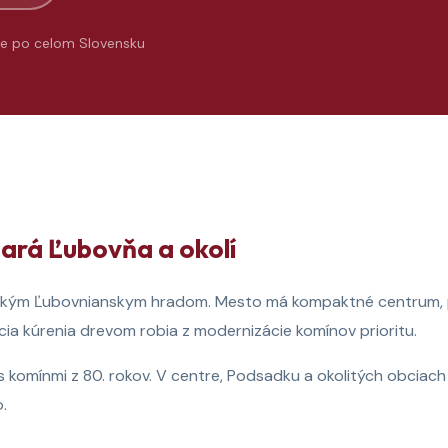
e po celom Slovensku
ará Ľubovňa a okolí
nickým Ľubovnianskym hradom. Mesto má kompaktné centrum, pa
ia kúrenia drevom robia z modernizácie komínov prioritu.
 komínmi z 80. rokov. V centre, Podsadku a okolitých obciach
.