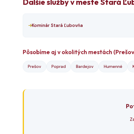
Ďalšie služby v meste Stará Ľ
Kominár Stará Ľubovňa
Pôsobíme aj v okolitých mestách (Prešov
Prešov
Poprad
Bardejov
Humenné
Po
Z