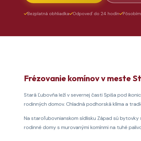
Bezplatná obhliadka
Odpoveď do 24 hodín
Pôsobím
Frézovanie komínov v meste St
Stará Ľubovňa leží v severnej časti Spiša pod iko
rodinných domov. Chladná podhorská klíma a tradíc
Na staroľubovnianskom sídlisku Západ sú bytovky s
rodinné domy s murovanými komínmi na tuhé palivo