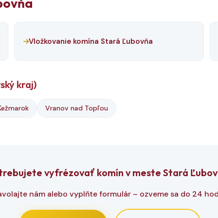
ubovňa
Vložkovanie komína Stará Ľubovňa
ský kraj)
Kežmarok
Vranov nad Topľou
trebujete vyfrézovať komín v meste Stará Ľubo
avolajte nám alebo vyplňte formulár – ozveme sa do 24 hod