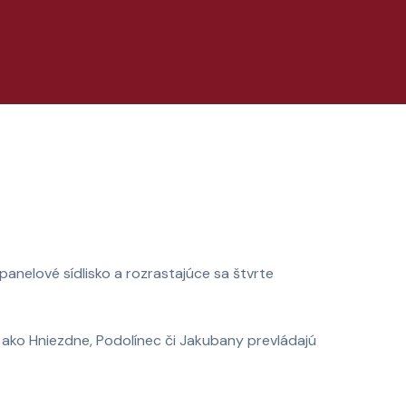
nelové sídlisko a rozrastajúce sa štvrte
 ako Hniezdne, Podolínec či Jakubany prevládajú