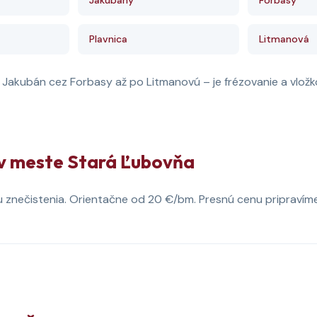
Jakubany
Forbasy
Plavnica
Litmanová
akubán cez Forbasy až po Litmanovú – je frézovanie a vložkova
 v meste Stará Ľubovňa
u znečistenia. Orientačne od 20 €/bm. Presnú cenu pripravíme