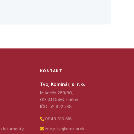
KONTAKT
Tvoj Kominár, s. r. o.
Mládeže 289/50,
013 41 Dolný Hričov
IČO: 52 822 788
0949 615 516
e dokumenty
info@tvojkominar.sk