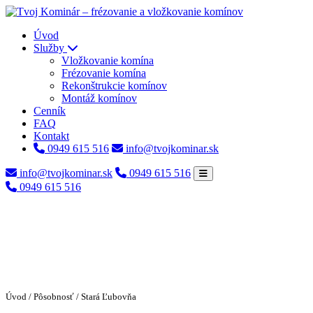
Úvod
Služby
Vložkovanie komína
Frézovanie komína
Rekonštrukcie komínov
Montáž komínov
Cenník
FAQ
Kontakt
0949 615 516
info@tvojkominar.sk
info@tvojkominar.sk
0949 615 516
0949 615 516
Úvod
/
Pôsobnosť
/ Stará Ľubovňa