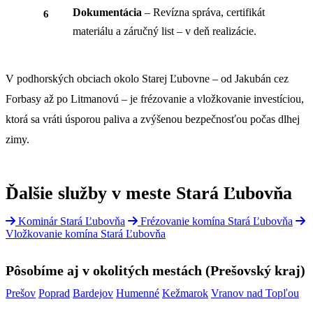
Dokumentácia
– Revízna správa, certifikát
materiálu a záručný list – v deň realizácie.
V podhorských obciach okolo Starej Ľubovne – od Jakubán cez
Forbasy až po Litmanovú – je frézovanie a vložkovanie investíciou,
ktorá sa vráti úsporou paliva a zvýšenou bezpečnosťou počas dlhej
zimy.
Ďalšie služby v meste Stará Ľubovňa
Kominár Stará Ľubovňa
Frézovanie komína Stará Ľubovňa
Vložkovanie komína Stará Ľubovňa
Pôsobíme aj v okolitých mestách (Prešovský kraj)
Prešov
Poprad
Bardejov
Humenné
Kežmarok
Vranov nad Topľou