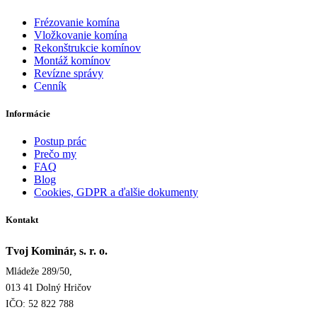
Frézovanie komína
Vložkovanie komína
Rekonštrukcie komínov
Montáž komínov
Revízne správy
Cenník
Informácie
Postup prác
Prečo my
FAQ
Blog
Cookies, GDPR a ďalšie dokumenty
Kontakt
Tvoj Kominár, s. r. o.
Mládeže 289/50,
013 41 Dolný Hričov
IČO: 52 822 788