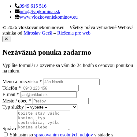
0949 615 516
info@tvojkominar.sk
www.vlozkovaniekominov.eu
© 2026 vlozkovaniekominov.eu – Všetky práva vyhradené
Webová
stránka od
Miroslav Gerši
–
Riešenia pre web
Nezáväzná ponuka zadarmo
Vyplňte formulár a ozveme sa vám do 24 hodín s cenovou ponukou
na mieru.
Meno a priezvisko *
Telefón *
E-mail *
Mesto / obec *
Typ služby
Správa
Súhlasím so
spracovaním osobných údajov
v súlade s