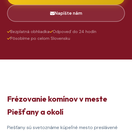
Napíšte nám
Bezplatná obhliadka
Odpoveď do 24 hodín
Pôsobíme po celom Slovensku
Frézovanie komínov v meste
Piešťany a okolí
Piešťany sú svetoznáme kúpeľné mesto preslávené