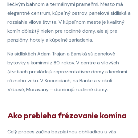
liečivým bahnom a termálnymi prameňmi. Mesto má
elegantné centrum, kúpeľný ostrov, panelové sídliská a
rozsiahle vilové štvrte. V kúpeľnom meste je kvalitný
komín dôležitý nielen pre rodinné domy, ale aj pre
penzióny, hotely a kúpeľné zariadenia.
Na sídliskách Adam Trajan a Banská sú panelové
bytovky s komínmi z 80. rokov. V centre a vilových
štvrtiach prevládajú reprezentatívne domy s komínmi
rôzneho veku. V Kocuriciach, na Banke a v okolí –
Vrbové, Moravany – dominujú rodinné domy.
Ako prebieha frézovanie komína
Celý proces začína bezplatnou obhliadkou u vás