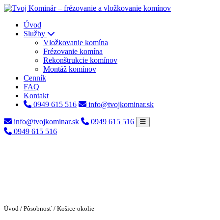
Úvod
Služby
Vložkovanie komína
Frézovanie komína
Rekonštrukcie komínov
Montáž komínov
Cenník
FAQ
Kontakt
0949 615 516
info@tvojkominar.sk
info@tvojkominar.sk
0949 615 516
0949 615 516
Úvod
/
Pôsobnosť
/ Košice-okolie