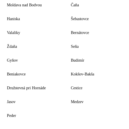
Moldava nad Bodvou
Čaňa
Haniska
Šebastovce
Valaliky
Bernátovce
Ždaňa
Seňa
Gyňov
Budimír
Beniakovce
Kokšov-Bakša
Družstevná pri Hornáde
Cestice
Jasov
Medzev
Peder