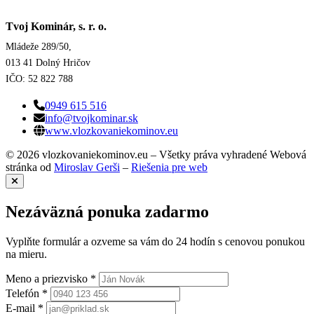
Tvoj Kominár, s. r. o.
Mládeže 289/50,
013 41 Dolný Hričov
IČO: 52 822 788
0949 615 516
info@tvojkominar.sk
www.vlozkovaniekominov.eu
© 2026 vlozkovaniekominov.eu – Všetky práva vyhradené
Webová
stránka od
Miroslav Gerši
–
Riešenia pre web
Nezáväzná ponuka zadarmo
Vyplňte formulár a ozveme sa vám do 24 hodín s cenovou ponukou
na mieru.
Meno a priezvisko *
Telefón *
E-mail *