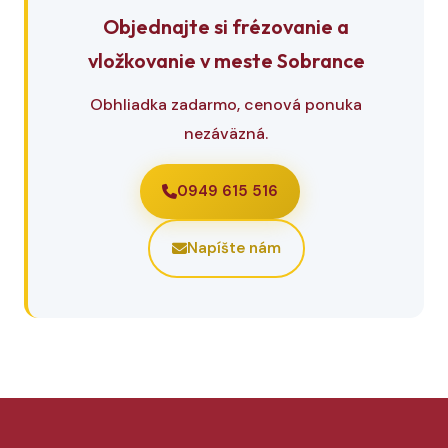
Objednajte si frézovanie a
vložkovanie v meste Sobrance
Obhliadka zadarmo, cenová ponuka
nezáväzná.
0949 615 516
Napíšte nám