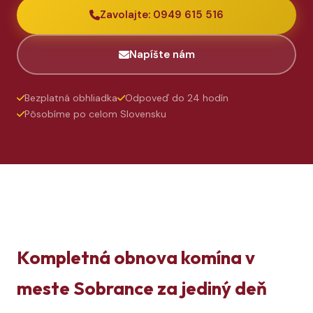
Zavolajte: 0949 615 516
Napíšte nám
Bezplatná obhliadka
Odpoveď do 24 hodín
Pôsobíme po celom Slovensku
Kompletná obnova komína v
meste Sobrance za jediný deň