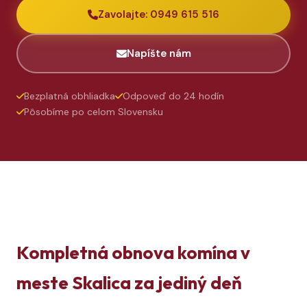
Zavolajte: 0949 615 516
Napíšte nám
Bezplatná obhliadka
Odpoveď do 24 hodín
Pôsobíme po celom Slovensku
Kompletná obnova komína v
meste Skalica za jediný deň