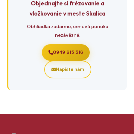
Objednajte si frézovanie a
vložkovanie v meste Skalica
Obhliadka zadarmo, cenová ponuka
nezáväzná.
0949 615 516
Napíšte nám