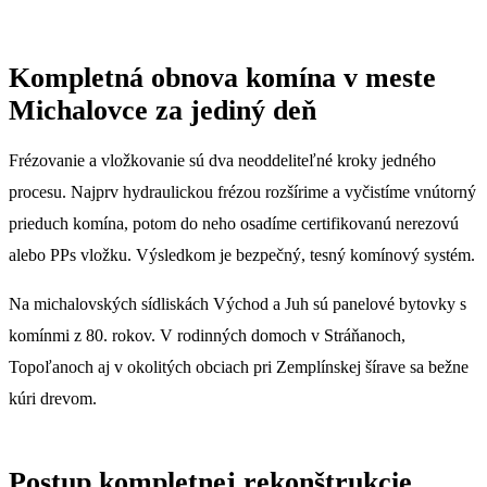
Kompletná obnova komína v meste
Michalovce za jediný deň
Frézovanie a vložkovanie sú dva neoddeliteľné kroky jedného
procesu. Najprv hydraulickou frézou rozšírime a vyčistíme vnútorný
prieduch komína, potom do neho osadíme certifikovanú nerezovú
alebo PPs vložku. Výsledkom je bezpečný, tesný komínový systém.
Na michalovských sídliskách Východ a Juh sú panelové bytovky s
komínmi z 80. rokov. V rodinných domoch v Stráňanoch,
Topoľanoch aj v okolitých obciach pri Zemplínskej šírave sa bežne
kúri drevom.
Postup kompletnej rekonštrukcie