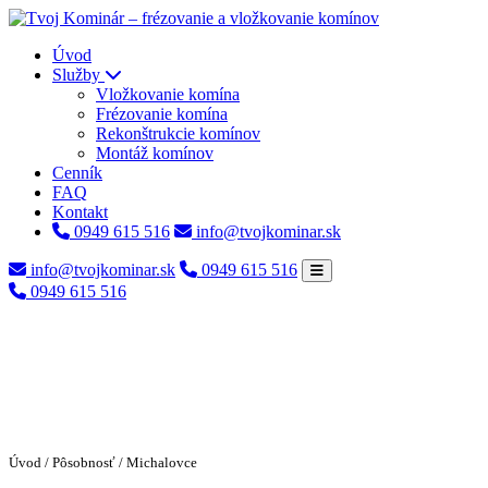
Úvod
Služby
Vložkovanie komína
Frézovanie komína
Rekonštrukcie komínov
Montáž komínov
Cenník
FAQ
Kontakt
0949 615 516
info@tvojkominar.sk
info@tvojkominar.sk
0949 615 516
0949 615 516
Úvod
/
Pôsobnosť
/ Michalovce