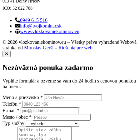
013 41 Dolný Hričov
IČO: 52 822 788
0949 615 516
info@tvojkominar.sk
www.vlozkovaniekominov.eu
© 2026 vlozkovaniekominov.eu – Všetky práva vyhradené
Webová
stránka od
Miroslav Gerši
–
Riešenia pre web
Nezáväzná ponuka zadarmo
Vyplňte formulár a ozveme sa vám do 24 hodín s cenovou ponukou
na mieru.
Meno a priezvisko *
Telefón *
E-mail *
Mesto / obec *
Typ služby