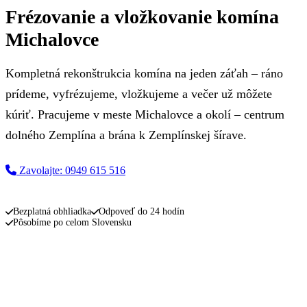
Frézovanie a vložkovanie komína
Michalovce
Kompletná rekonštrukcia komína na jeden záťah – ráno
prídeme, vyfrézujeme, vložkujeme a večer už môžete
kúriť. Pracujeme v meste Michalovce a okolí – centrum
dolného Zemplína a brána k Zemplínskej šírave.
Zavolajte: 0949 615 516
Napíšte nám
Bezplatná obhliadka
Odpoveď do 24 hodín
Pôsobíme po celom Slovensku