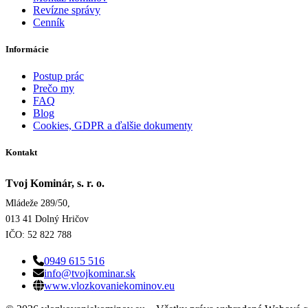
Revízne správy
Cenník
Informácie
Postup prác
Prečo my
FAQ
Blog
Cookies, GDPR a ďalšie dokumenty
Kontakt
Tvoj Kominár, s. r. o.
Mládeže 289/50,
013 41 Dolný Hričov
IČO: 52 822 788
0949 615 516
info@tvojkominar.sk
www.vlozkovaniekominov.eu