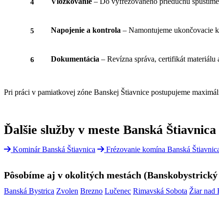
Vložkovanie
– Do vyfrézovaného prieduchu spustíme
Napojenie a kontrola
– Namontujeme ukončovacie ku
Dokumentácia
– Revízna správa, certifikát materiálu a
Pri práci v pamiatkovej zóne Banskej Štiavnice postupujeme maximáln
Ďalšie služby v meste Banská Štiavnica
Kominár Banská Štiavnica
Frézovanie komína Banská Štiavnic
Pôsobíme aj v okolitých mestách (Banskobystrický
Banská Bystrica
Zvolen
Brezno
Lučenec
Rimavská Sobota
Žiar nad