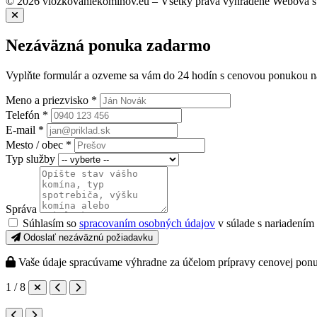
© 2026 vlozkovaniekominov.eu – Všetky práva vyhradené
Webová s
Nezáväzná ponuka zadarmo
Vyplňte formulár a ozveme sa vám do 24 hodín s cenovou ponukou n
Meno a priezvisko *
Telefón *
E-mail *
Mesto / obec *
Typ služby
Správa
Súhlasím so
spracovaním osobných údajov
v súlade s nariadení
Odoslať nezáväznú požiadavku
Vaše údaje spracúvame výhradne za účelom prípravy cenovej pon
1 / 8