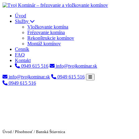
Úvod
Služby
Vložkovanie komína
Frézovanie komína
Rekonštrukcie komínov
Montáž komínov
Cenník
FAQ
Kontakt
0949 615 516
info@tvojkominar.sk
info@tvojkominar.sk
0949 615 516
0949 615 516
Úvod
/
Pôsobnosť
/ Banská Štiavnica