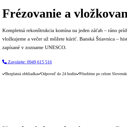
Frézovanie a vložkovan
Kompletná rekonštrukcia komína na jeden záťah – ráno prí
vložkujeme a večer už môžete kúriť. Banská Štiavnica – his
zapísané v zozname UNESCO.
Zavolajte: 0949 615 516
Napíšte nám
Bezplatná obhliadka
Odpoveď do 24 hodín
Pôsobíme po celom Slovensk