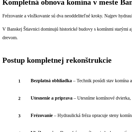
Kompletná obnova komína v meste Bans
Frézovanie a vložkovanie sú dva neoddeliteľné kroky. Najprv hydrau
V Banskej Štiavnici dominujú historické budovy s komínmi starými a
drevom.
Postup kompletnej rekonštrukcie
Bezplatná obhliadka
– Technik posúdi stav komína a n
Utesnenie a príprava
– Utesníme komínové dvierka, a
Frézovanie
– Hydraulická fréza opracuje steny komína