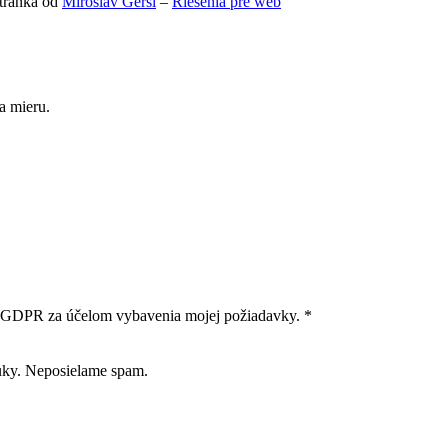
tránka od
Miroslav Gerši
–
Riešenia pre web
a mieru.
m GDPR za účelom vybavenia mojej požiadavky. *
uky. Neposielame spam.