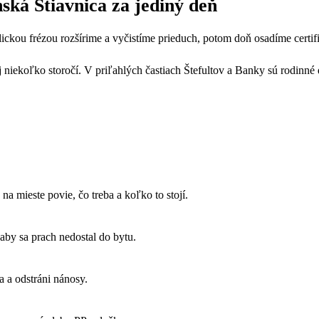
ká Štiavnica za jediný deň
lickou frézou rozšírime a vyčistíme prieduch, potom doň osadíme cert
j niekoľko storočí. V priľahlých častiach Štefultov a Banky sú rodin
a mieste povie, čo treba a koľko to stojí.
by sa prach nedostal do bytu.
 a odstráni nánosy.