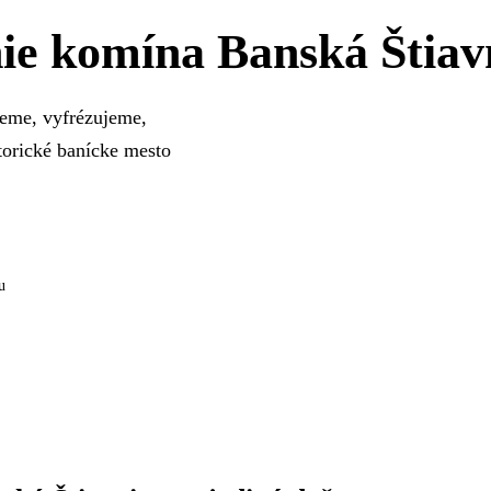
ie komína Banská Štiav
deme, vyfrézujeme,
torické banícke mesto
u