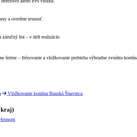
 nerezovú alebo PPs vložku.
sy a overíme tesnosť.
 záručný list – v deň realizácie.
e šetrne – frézovanie a vložkovanie prebieha výhradne zvnútra komína 
a
Vložkovanie komína Banská Štiavnica
 kraj)
 Hronom