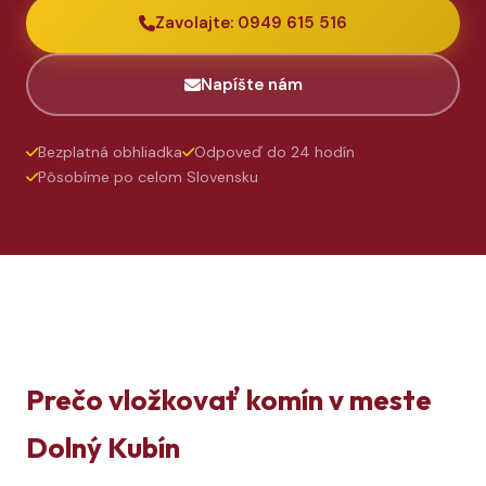
Zavolajte: 0949 615 516
Napíšte nám
Bezplatná obhliadka
Odpoveď do 24 hodín
Pôsobíme po celom Slovensku
Prečo vložkovať komín v meste
Dolný Kubín