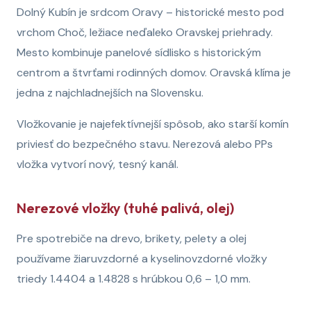
Dolný Kubín je srdcom Oravy – historické mesto pod
vrchom Choč, ležiace neďaleko Oravskej priehrady.
Mesto kombinuje panelové sídlisko s historickým
centrom a štvrťami rodinných domov. Oravská klíma je
jedna z najchladnejších na Slovensku.
Vložkovanie je najefektívnejší spôsob, ako starší komín
priviesť do bezpečného stavu. Nerezová alebo PPs
vložka vytvorí nový, tesný kanál.
Nerezové vložky (tuhé palivá, olej)
Pre spotrebiče na drevo, brikety, pelety a olej
používame žiaruvzdorné a kyselinovzdorné vložky
triedy 1.4404 a 1.4828 s hrúbkou 0,6 – 1,0 mm.