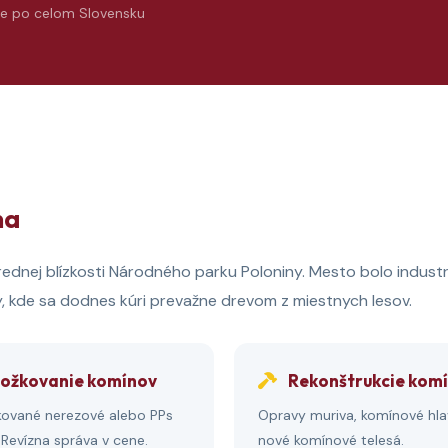
e po celom Slovensku
na
ednej blízkosti Národného parku Poloniny. Mesto bolo industri
y, kde sa dodnes kúri prevažne drevom z miestnych lesov.
ožkovanie komínov
Rekonštrukcie kom
ikované nerezové alebo PPs
Opravy muriva, komínové hla
. Revízna správa v cene.
nové komínové telesá.