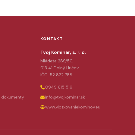
KONTAKT
Tvoj Kominár, s. r. o.
Mládeže 289/50,
013 41 Dolný Hričov
IČO: 52 822 788
0949 615 516
e dokumenty
info@tvojkominar.sk
www.vlozkovaniekominov.eu