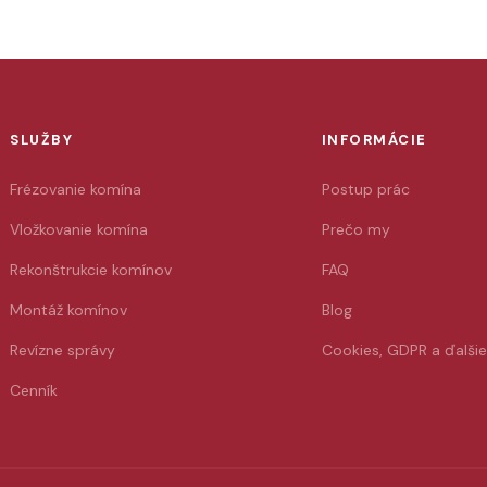
SLUŽBY
INFORMÁCIE
Frézovanie komína
Postup prác
Vložkovanie komína
Prečo my
Rekonštrukcie komínov
FAQ
Montáž komínov
Blog
Revízne správy
Cookies, GDPR a ďalši
Cenník