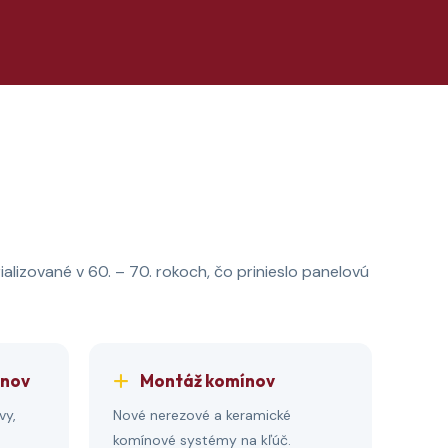
alizované v 60. – 70. rokoch, čo prinieslo panelovú
ínov
Montáž komínov
vy,
Nové nerezové a keramické
komínové systémy na kľúč.