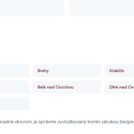
Brehy
Stakčín
Belá nad Cirochou
Dlhé nad Ci
hradne drevom, je správne vyvložkovaný komín zárukou bezpeč