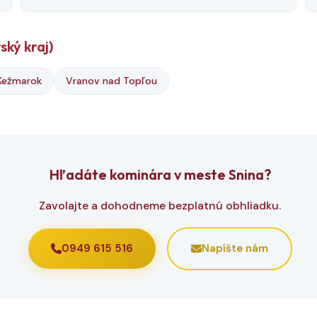
ský kraj)
Kežmarok
Vranov nad Topľou
Hľadáte kominára v meste Snina?
Zavolajte a dohodneme bezplatnú obhliadku.
0949 615 516
Napíšte nám