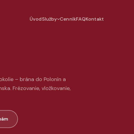
Úvod
Služby
Cenník
FAQ
Kontakt
okolie – brána do Polonín a
ka. Frézovanie, vložkovanie,
 nám