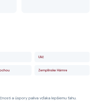
Ulič
rochou
Zemplínske Hámre
nosti a úspory paliva vďaka lepšiemu ťahu.