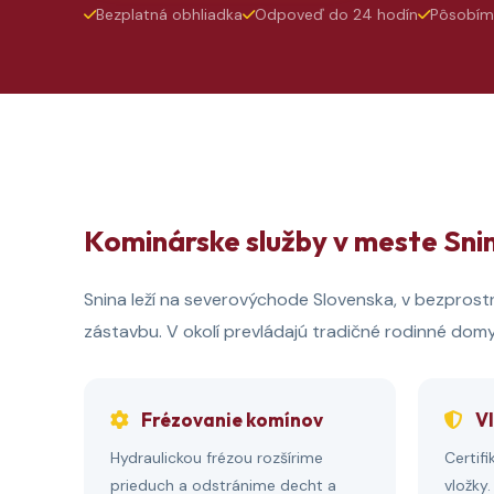
Bezplatná obhliadka
Odpoveď do 24 hodín
Pôsobím
Kominárske služby v meste Sni
Snina leží na severovýchode Slovenska, v bezprostr
zástavbu. V okolí prevládajú tradičné rodinné dom
Frézovanie komínov
Vl
Hydraulickou frézou rozšírime
Certif
prieduch a odstránime decht a
vložky