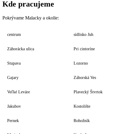
Kde pracujeme
Pokrývame Malacky a okolie:
centrum
sídlisko Juh
Záhorácka ulica
Pri cintoríne
Stupava
Lozorno
Gajary
Záhorská Ves
Veľké Leváre
Plavecký Štvrtok
Jakubov
Kostolište
Pernek
Rohožník