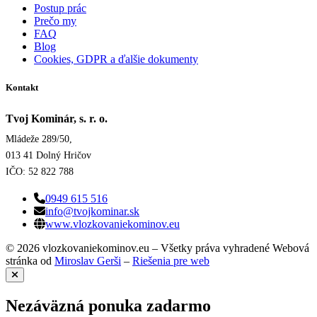
Postup prác
Prečo my
FAQ
Blog
Cookies, GDPR a ďalšie dokumenty
Kontakt
Tvoj Kominár, s. r. o.
Mládeže 289/50,
013 41 Dolný Hričov
IČO: 52 822 788
0949 615 516
info@tvojkominar.sk
www.vlozkovaniekominov.eu
© 2026 vlozkovaniekominov.eu – Všetky práva vyhradené
Webová
stránka od
Miroslav Gerši
–
Riešenia pre web
Nezáväzná ponuka zadarmo