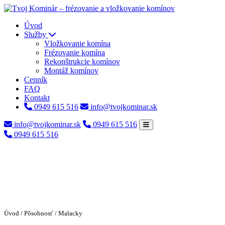
Úvod
Služby
Vložkovanie komína
Frézovanie komína
Rekonštrukcie komínov
Montáž komínov
Cenník
FAQ
Kontakt
0949 615 516
info@tvojkominar.sk
info@tvojkominar.sk
0949 615 516
0949 615 516
Úvod
/
Pôsobnosť
/ Malacky