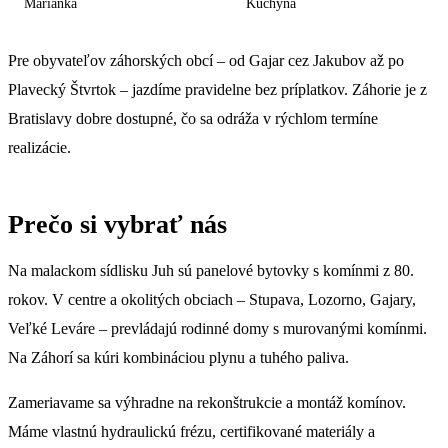
Marianka
Kuchyňa
Pre obyvateľov záhorských obcí – od Gajar cez Jakubov až po
Plavecký Štvrtok – jazdíme pravidelne bez príplatkov. Záhorie je z
Bratislavy dobre dostupné, čo sa odráža v rýchlom termíne
realizácie.
Prečo si vybrať nás
Na malackom sídlisku Juh sú panelové bytovky s komínmi z 80.
rokov. V centre a okolitých obciach – Stupava, Lozorno, Gajary,
Veľké Leváre – prevládajú rodinné domy s murovanými komínmi.
Na Záhorí sa kúri kombináciou plynu a tuhého paliva.
Zameriavame sa výhradne na rekonštrukcie a montáž komínov.
Máme vlastnú hydraulickú frézu, certifikované materiály a