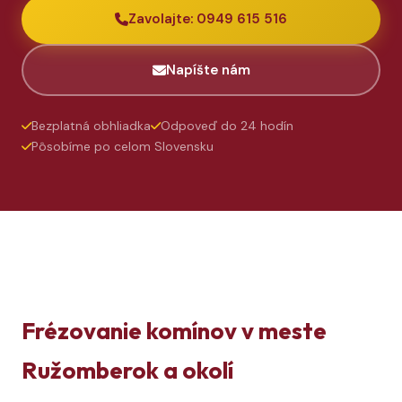
Zavolajte: 0949 615 516
Napíšte nám
Bezplatná obhliadka
Odpoveď do 24 hodín
Pôsobíme po celom Slovensku
Frézovanie komínov v meste
Ružomberok a okolí