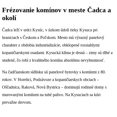
Frézovanie komínov v meste Čadca a
okolí
Čadca leží v srdci Kysúc, v úzkom údolí rieky Kysuca pri
hraniciach s Českom a Poľskom. Mesto má výrazný panelový
charakter z obdobia industrializácie, obklopené rozsiahlymi
kopaničiarskymi osadami. Kysucká klíma je drsná – zimy sú dlhé a
studené, čo robí z kvalitného komína absolútnu nevyhnutnosť.
Na čadčianskom sídlisku sú panelové bytovky s komínmi z 80.
rokov. V Horelici, Podzávoze a kopaničiarskych obciach –
Oščadnica, Raková, Nová Bystrica – dominujú rodinné domy s
murovanými komínmi na tuhé palivo. Na Kysuciach sa kúri
prevažne drevom.