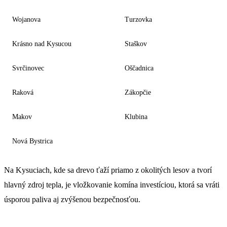
Wojanova
Turzovka
Krásno nad Kysucou
Staškov
Svrčinovec
Oščadnica
Raková
Zákopčie
Makov
Klubina
Nová Bystrica
Na Kysuciach, kde sa drevo ťaží priamo z okolitých lesov a tvorí
hlavný zdroj tepla, je vložkovanie komína investíciou, ktorá sa vráti
úsporou paliva aj zvýšenou bezpečnosťou.