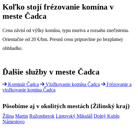
Koľko stojí frézovanie komína v
meste Čadca
Cena závisí od výšky komína, typu muriva a rozsahu znečistenia.
Orientačne od 20 €/bm. Presnú cenu pripravíme po bezplatnej
obhliadke.
Ďalšie služby v meste Čadca
Kominár Čadca
Vložkovanie komína Čadca
Frézovanie a
vložkovanie komína Čadca
Pôsobíme aj v okolitých mestách (Žilinský kraj)
Žilina
Martin
Ružomberok
Liptovský Mikuláš
Dolný Kubín
Námestovo