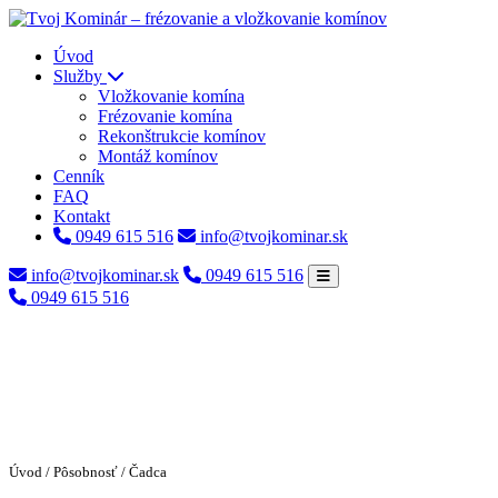
Úvod
Služby
Vložkovanie komína
Frézovanie komína
Rekonštrukcie komínov
Montáž komínov
Cenník
FAQ
Kontakt
0949 615 516
info@tvojkominar.sk
info@tvojkominar.sk
0949 615 516
0949 615 516
Úvod
/
Pôsobnosť
/ Čadca