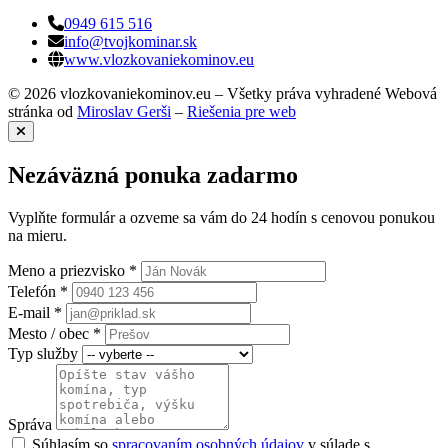
0949 615 516
info@tvojkominar.sk
www.vlozkovaniekominov.eu
© 2026 vlozkovaniekominov.eu – Všetky práva vyhradené
Webová
stránka od
Miroslav Gerši
–
Riešenia pre web
Nezáväzná ponuka zadarmo
Vyplňte formulár a ozveme sa vám do 24 hodín s cenovou ponukou
na mieru.
Meno a priezvisko *
Telefón *
E-mail *
Mesto / obec *
Typ služby
Správa
Súhlasím so
spracovaním osobných údajov
v súlade s