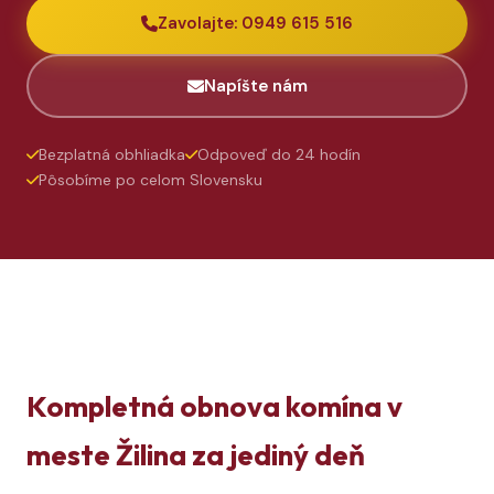
Zavolajte: 0949 615 516
Napíšte nám
Bezplatná obhliadka
Odpoveď do 24 hodín
Pôsobíme po celom Slovensku
Kompletná obnova komína v
meste Žilina za jediný deň