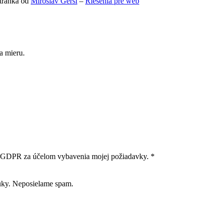
tránka od
Miroslav Gerši
–
Riešenia pre web
a mieru.
m GDPR za účelom vybavenia mojej požiadavky. *
uky. Neposielame spam.