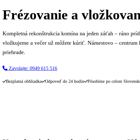
Frézovanie a vložkova
Kompletná rekonštrukcia komína na jeden záťah – ráno prí
vložkujeme a večer už môžete kúriť. Námestovo – centrum 
priehrade.
Zavolajte: 0949 615 516
Napíšte nám
Bezplatná obhliadka
Odpoveď do 24 hodín
Pôsobíme po celom Slovensk