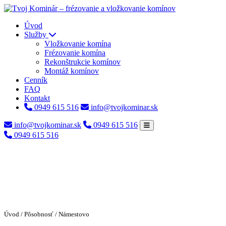
Úvod
Služby
Vložkovanie komína
Frézovanie komína
Rekonštrukcie komínov
Montáž komínov
Cenník
FAQ
Kontakt
0949 615 516
info@tvojkominar.sk
info@tvojkominar.sk
0949 615 516
0949 615 516
Úvod
/
Pôsobnosť
/ Námestovo