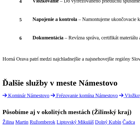
Vložkovanie
– Do vyfrézovaného prieduchu spustíme
Napojenie a kontrola
– Namontujeme ukončovacie ku
Dokumentácia
– Revízna správa, certifikát materiálu a
Horná Orava patrí medzi najchladnejšie a najsnehovejšie regióny Slo
Ďalšie služby v meste Námestovo
Kominár Námestovo
Frézovanie komína Námestovo
Vložkov
Pôsobíme aj v okolitých mestách (Žilinský kraj)
Žilina
Martin
Ružomberok
Liptovský Mikuláš
Dolný Kubín
Čadca