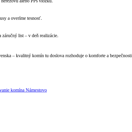
 nerezovú alebo PPs vložku.
sy a overíme tesnosť.
 záručný list – v deň realizácie.
venska – kvalitný komín tu doslova rozhoduje o komforte a bezpečnosti
anie komína Námestovo