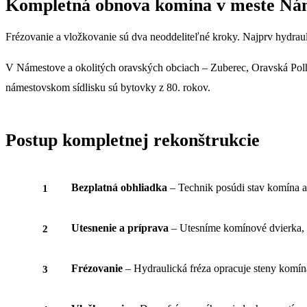
Kompletná obnova komína v meste Nám
Frézovanie a vložkovanie sú dva neoddeliteľné kroky. Najprv hydrau
V Námestove a okolitých oravských obciach – Zuberec, Oravská Polh
námestovskom sídlisku sú bytovky z 80. rokov.
Postup kompletnej rekonštrukcie
Bezplatná obhliadka
– Technik posúdi stav komína a n
Utesnenie a príprava
– Utesníme komínové dvierka, a
Frézovanie
– Hydraulická fréza opracuje steny komína