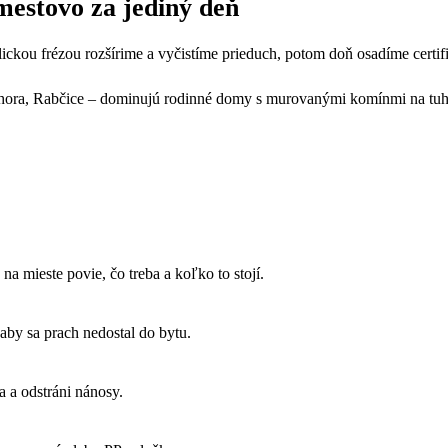
estovo za jediný deň
lickou frézou rozšírime a vyčistíme prieduch, potom doň osadíme cert
ora, Rabčice – dominujú rodinné domy s murovanými komínmi na tuhé 
a mieste povie, čo treba a koľko to stojí.
by sa prach nedostal do bytu.
 a odstráni nánosy.