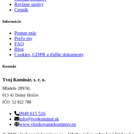
Revízne správy
Cenník
Informácie
Postup prác
Prečo my
FAQ
Blog
Cookies, GDPR a ďalšie dokumenty
Kontakt
Tvoj Kominár, s. r. o.
Mládeže 289/50,
013 41 Dolný Hričov
IČO: 52 822 788
0949 615 516
info@tvojkominar.sk
www.vlozkovaniekominov.eu