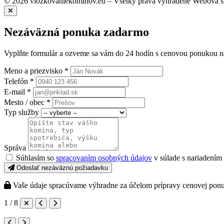
© 2026 vlozkovaniekominov.eu – Všetky práva vyhradené
Webová s
Nezáväzná ponuka zadarmo
Vyplňte formulár a ozveme sa vám do 24 hodín s cenovou ponukou n
Meno a priezvisko *
Telefón *
E-mail *
Mesto / obec *
Typ služby
Správa
Súhlasím so
spracovaním osobných údajov
v súlade s nariadení
Odoslať nezáväznú požiadavku
Vaše údaje spracúvame výhradne za účelom prípravy cenovej pon
1 / 8