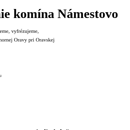
nie komína Námestovo
deme, vyfrézujeme,
hornej Oravy pri Oravskej
u