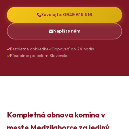
Zavolajte: 0949 615 516
Napíšte nám
Bezplatná obhliadka
Odpoveď do 24 hodín
Pôsobíme po celom Slovensku
Kompletná obnova komína v
meste Medzilaborce za jediný