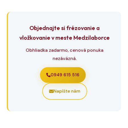
Objednajte si frézovanie a
vložkovanie v meste Medzilaborce
Obhliadka zadarmo, cenová ponuka
nezáväzná.
0949 615 516
Napíšte nám