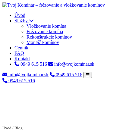
Úvod
Služby
Vložkovanie komína
Frézovanie komína
Rekonštrukcie komínov
Montáž komínov
Cenník
FAQ
Kontakt
0949 615 516
info@tvojkominar.sk
info@tvojkominar.sk
0949 615 516
0949 615 516
Úvod
/ Blog