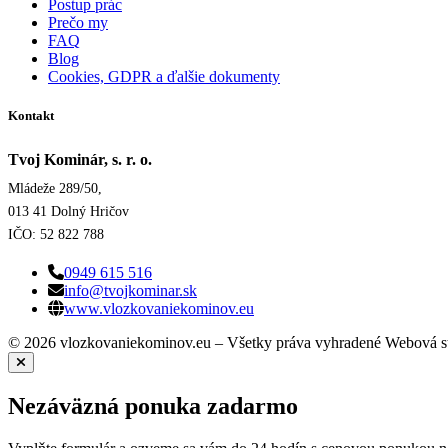
Postup prác
Prečo my
FAQ
Blog
Cookies, GDPR a ďalšie dokumenty
Kontakt
Tvoj Kominár, s. r. o.
Mládeže 289/50,
013 41 Dolný Hričov
IČO: 52 822 788
0949 615 516
info@tvojkominar.sk
www.vlozkovaniekominov.eu
© 2026 vlozkovaniekominov.eu – Všetky práva vyhradené
Webová s
Nezáväzná ponuka zadarmo